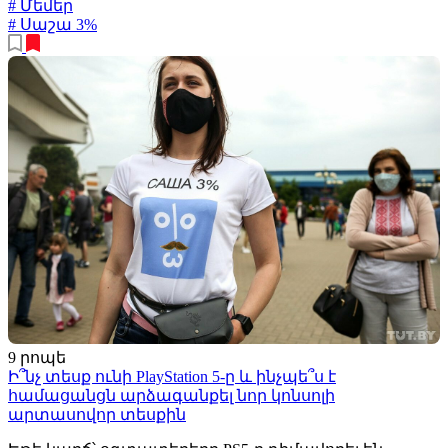
# Մեմեր
# Սաշա 3%
9 րոպե
Ի՞նչ տեսք ունի PlayStation 5-ը և ինչպե՞ս է
համացանցն արձագանքել նոր կոնսոլի
արտասովոր տեսքին