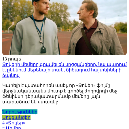
13 րոպե
Ջոկերի մեմերը գրավել են սոցցանցերը. նա պարում
է, ընկնում մեքենայի տակ, ծիծաղում հայտնիների
ձայնով
Կարելի է վստահորեն ասել, որ «Ջոկեր» ֆիլմը
վերջնականապես մուտք է գործել ժողովրդի մեջ.
Ֆենիկսի դերակատարմամբ մեմերը լայն
տարածում են ստացել:
Նորություններ
Սոցցանցեր
# «Ջոկեր»
# Մեմեր