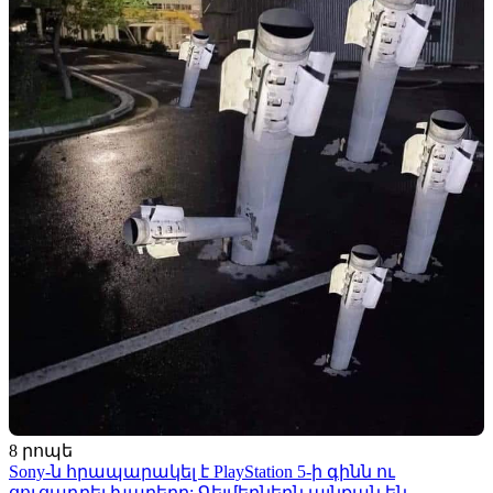
8 րոպե
Sony-ն հրապարակել է PlayStation 5-ի գինն ու
ցուցադրել խաղերը: Գեյմերներն այնքան են