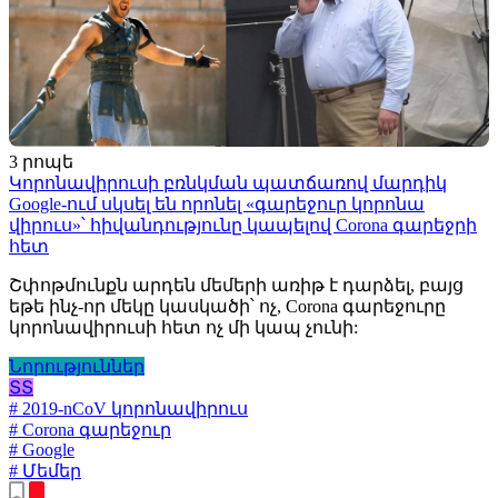
3 րոպե
Կորոնավիրուսի բռնկման պատճառով մարդիկ
Google-ում սկսել են որոնել «գարեջուր կորոնա
վիրուս»՝ հիվանդությունը կապելով Corona գարեջրի
հետ
Շփոթմունքն արդեն մեմերի առիթ է դարձել, բայց
եթե ինչ-որ մեկը կասկածի՝ ոչ, Corona գարեջուրը
կորոնավիրուսի հետ ոչ մի կապ չունի:
Նորություններ
ՏՏ
# 2019-nCoV կորոնավիրուս
# Corona գարեջուր
# Google
# Մեմեր