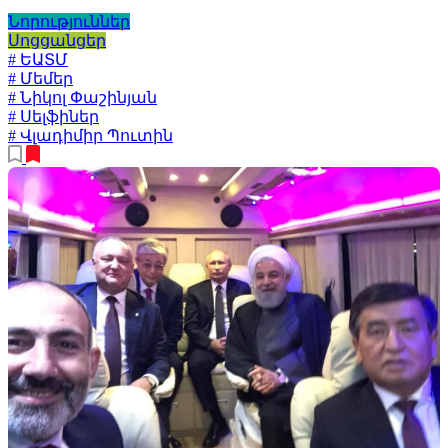
Նորություններ
Սոցցանցեր
# ԵԱՏՄ
# Մեմեր
# Նիկոլ Փաշինյան
# Սելֆիներ
# Վլադիմիր Պուտին