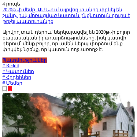
4 րոպե
2020թ.-ի մեմը. ԱՄՆ-ում այրվող տանից փրկել են
շանը, իսկ մոռացված կատուն ինքնուրույն դուրս է
թռչել պատուհանից
Այրվող տան դերում ներկայացվել են 2020թ.-ի բոլոր
բացասական իրադարձությունները, իսկ կատվի
դերում՝ մենք բոլոր, որ ամեն կերպ փորձում ենք
փրկվել: Նշենք, որ կատուն ողջ-առողջ է:
Պատմություններ
# Reddit
# Կատուներ
# Հրդեհներ
# Մեմեր