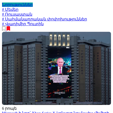
Նորություններ
# Մեմեր
# Ռուսաստան
# Սահմանադրական փոփոխություններ
# Վլադիմիր Պուտին
6 րոպե