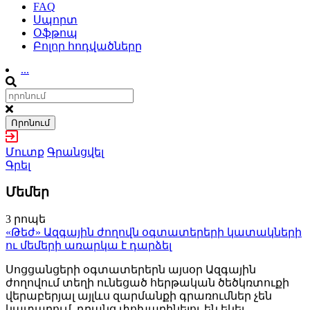
FAQ
Սպորտ
Օֆթոպ
Բոլոր հոդվածները
...
Որոնում
Մուտք
Գրանցվել
Գրել
Մեմեր
3 րոպե
«Թեժ» Ազգային ժողովն օգտատերերի կատակների
ու մեմերի առարկա է դարձել
Սոցցանցերի օգտատերերն այսօր Ազգային
ժողովում տեղի ունեցած հերթական ծեծկռտուքի
վերաբերյալ այլևս զարմանքի գրառումներ չեն
կատարում. դրանց փոխարինելու են եկել