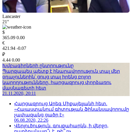
Lancaster
21°
$
365.09
0.00
€
421.94
-0.07
₽
4.44
0.00
Խմբագիրների ընտրությունը
Պարզապես պետք է հնարավորություն տալ մեր
օդաչուներին՝ ցույց տալ իրենց բոլոր
կարողությունները. հարցազրույց փորձառու
մասնագետի հետ
21.11.2020, 20:11
Հարցազրույց Արեգ Միքայելյանի հետ.
«Հայաստանում գիտության ֆինանսավորումը
չափազանց ցածր է»
06.08.2020, 22:26
Վերլուծություն. գույքահարկն, ի վերջո,
բարձրանալո՞ւ է, թե՞ ոչ