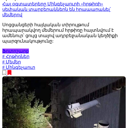
Հայ օգտատերերը Մինգեչաուրի «հրթիռի»
սեփական տարբերակներն են հրապարակել՝
մեմերով
Սոցցանցերի հայկական տիրույթում
հրապարակվող մեմերում հրթիռը հայտնվում է
ամենուր՝ ցույց տալով ադրբեջանական կեղծիքի
պարզունակությունը:
Ֆոտոշարք
# Հրթիռներ
# Մեմեր
# Մինգեչաուր