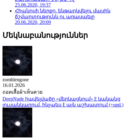
25.06.2020, 19:37
Հիպնոսի ներքո. ենթարկվելու մասին
ճշմարտությունն ու առասպելը
20.06.2020, 20:09
Մեկնաբանություններ
zomhlengone
16.01.2026
ถอดเสื้อผ้าเห็นควย
DeepNude հավելվածը «մերկացնում» է կանանց
լուսանկարում. ինչպես է այն աշխատում (+upd.)