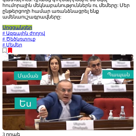
հումորային մեկնաբանություններն ու մեմերը: Մեր
ընթերցողի համար առանձնացրել ենք
ամենաուշագրավները:
Սոցցանցեր
# Ազգային ժողով
# Ծեծկռտուք
# Մեմեր
3 րոպե