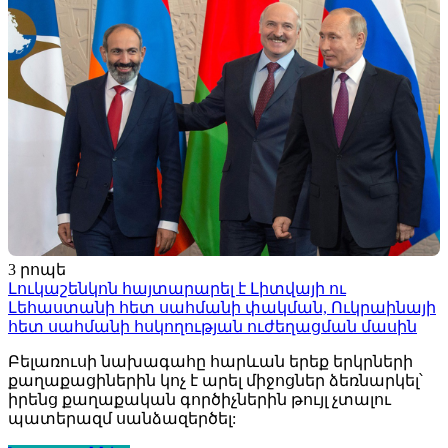
3 րոպե
Լուկաշենկոն հայտարարել է Լիտվայի ու
Լեհաստանի հետ սահմանի փակման, Ուկրաինայի
հետ սահմանի հսկողության ուժեղացման մասին
Բելառուսի նախագահը հարևան երեք երկրների
քաղաքացիներին կոչ է արել միջոցներ ձեռնարկել՝
իրենց քաղաքական գործիչներին թույլ չտալու
պատերազմ սանձազերծել: