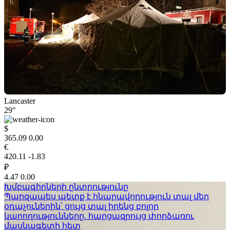
Lancaster
29°
$
365.09
0.00
€
420.11
-1.83
₽
4.47
0.00
Խմբագիրների ընտրությունը
Պարզապես պետք է հնարավորություն տալ մեր
օդաչուներին՝ ցույց տալ իրենց բոլոր
կարողությունները. հարցազրույց փորձառու
մասնագետի հետ