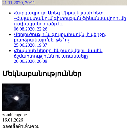
21.11.2020, 20:11
Հարցազրույց Արեգ Միքայելյանի հետ.
«Հայաստանում գիտության ֆինանսավորումը
չափազանց ցածր է»
06.08.2020, 22:26
Վերլուծություն. գույքահարկն, ի վերջո,
բարձրանալո՞ւ է, թե՞ ոչ
25.06.2020, 19:37
Հիպնոսի ներքո. ենթարկվելու մասին
ճշմարտությունն ու առասպելը
20.06.2020, 20:09
Մեկնաբանություններ
zomhlengone
16.01.2026
ถอดเสื้อผ้าเห็นควย