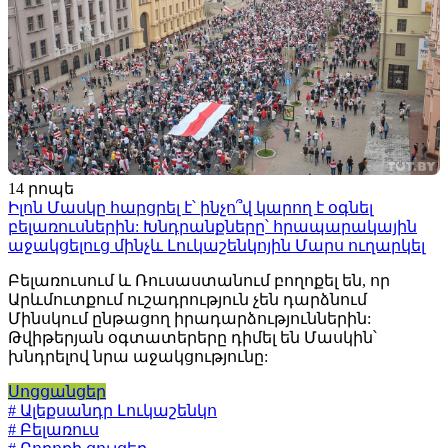
14 րոպե
Իլոն Մասկը հարցրել է՝ ինչո՞վ կարող է օգնել
բելառուսներին: Խնդրանքները՝ հրապարակային
աջակցելուց մինչև Լուկաշենկոյին Մարս ուղարկել
Բելառուսում և Ռուսաստանում բողոքել են, որ
Արևմուտքում ուշադրություն չեն դարձնում
Մինսկում ընթացող իրադարձություններին:
Թվիթերյան օգտատերերը դիմել են Մասկին՝
խնդրելով նրա աջակցությունը:
Սոցցանցեր
# Ալեքսանդր Լուկաշենկո
# Բելառուս