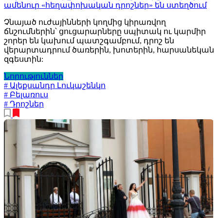
ամենուր «հեղափոխական դրոշներ» են ստեղծում
Չնայած ուժայինների կողմից կիրառվող
ճնշումներին՝ ցուցարարները սպիտակ ու կարմիր
շորեր են կախում պատշգամբում, դրոշ են
վերարտադրում ծառերին, խոտերին, հարսանեկան
զգեստին:
Նորություններ
# Ալեքսանդր Լուկաշենկո
# Բելառուս
# Դրոշներ