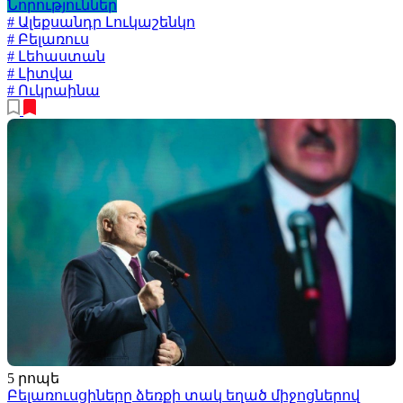
Նորություններ
# Ալեքսանդր Լուկաշենկո
# Բելառուս
# Լեհաստան
# Լիտվա
# Ուկրաինա
5 րոպե
Բելառուսցիները ձեռքի տակ եղած միջոցներով