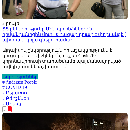
2 րոպե
ՏՏ ընկերությունը Մինսկի ինֆեկցիոն
հիվանդանոցին մոտ 10 հազար դոլար է փոխանցել՝
պիցցա և կոլա գնելու համար
Այդպիսով ընկերությունն իր աջակցությունն է
ցուցաբերել բժիշկներին, ովքեր Covid-19
կորոնավիրուսի տարածմամբ պայմանավորված
ավելի շատ են աշխատում:
Նորություններ
# Andersen People
# COVID-19
# Բելառուս
# Բժիշկներ
# Մինսկ