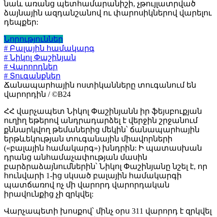
նաև առանց պետհամարանիշի, չթույլատրված
ձայնային ազդանշանով ու փարոսիկներով վարելու
դեպքեր:
Նորություններ
# Բալային համակարգ
# Նիկոլ Փաշինյան
# Վարորդներ
# Տուգանքներ
Ճանապարհային ոստիկանները տուգանում են
վարորդին / ©B24
ՀՀ վարչապետ Նիկոլ Փաշինյանն իր ֆեյսբուքյան
ուղիղ եթերով անդրադարձել է վերջին շրջանում
քննարկվող թեմաներից մեկին՝ ճանապարհային
երթևեկության տուգանային միավորների
(«բալային համակարգ») խնդրին: Ի պատասխան
դրանց անհամաչափության մասին
բարձրաձայնումներին՝ Նիկոլ Փաշինյանը նշել է, որ
հունվարի 1-ից սկսած բալային համակարգի
պատճառով ոչ մի վարորդ վարորդական
իրավունքից չի զրկվել:
Վարչապետի խոսքով՝ մինչ օրս 311 վարորդ է զրկվել