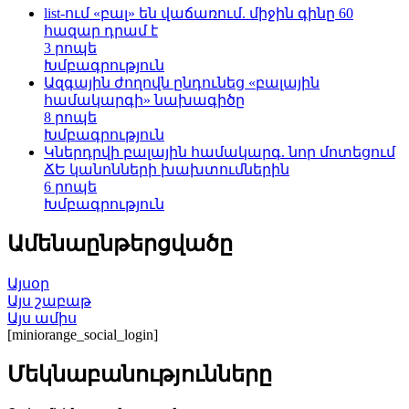
list-ում «բալ» են վաճառում. միջին գինը 60
հազար դրամ է
3 րոպե
Խմբագրություն
Ազգային ժողովն ընդունեց «բալային
համակարգի» նախագիծը
8 րոպե
Խմբագրություն
Կներդրվի բալային համակարգ. նոր մոտեցում
ՃԵ կանոնների խախտումներին
6 րոպե
Խմբագրություն
Ամենաընթերցվածը
Այսօր
Այս շաբաթ
Այս ամիս
[miniorange_social_login]
Մեկնաբանությունները