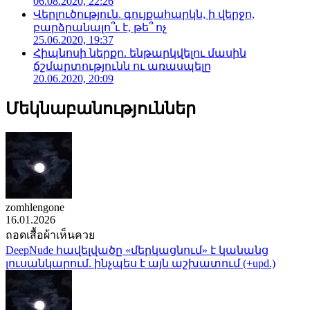
06.08.2020, 22:26
Վերլուծություն. գույքահարկն, ի վերջո,
բարձրանալո՞ւ է, թե՞ ոչ
25.06.2020, 19:37
Հիպնոսի ներքո. ենթարկվելու մասին
ճշմարտությունն ու առասպելը
20.06.2020, 20:09
Մեկնաբանություններ
zomhlengone
16.01.2026
ถอดเสื้อผ้าเห็นควย
DeepNude հավելվածը «մերկացնում» է կանանց
լուսանկարում. ինչպես է այն աշխատում (+upd.)