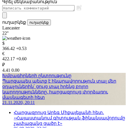
Գրել մեկնաբանություն
ուղարկեք
ուղարկեք
Lancaster
22°
$
366.42
+0.53
€
422.17
+0.60
₽
4.41
0.00
Խմբագիրների ընտրությունը
Պարզապես պետք է հնարավորություն տալ մեր
օդաչուներին՝ ցույց տալ իրենց բոլոր
կարողությունները. հարցազրույց փորձառու
մասնագետի հետ
21.11.2020, 20:11
Հարցազրույց Արեգ Միքայելյանի հետ.
«Հայաստանում գիտության ֆինանսավորումը
չափազանց ցածր է»