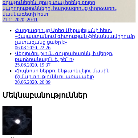
օդաչուներին՝ ցույց տալ իրենց բոլոր
կարողությունները. հարցազրույց փորձառու
մասնագետի հետ
21.11.2020, 20:11
Հարցազրույց Արեգ Միքայելյանի հետ.
«Հայաստանում գիտության ֆինանսավորումը
չափազանց ցածր է»
06.08.2020, 22:26
Վերլուծություն. գույքահարկն, ի վերջո,
բարձրանալո՞ւ է, թե՞ ոչ
25.06.2020, 19:37
Հիպնոսի ներքո. ենթարկվելու մասին
ճշմարտությունն ու առասպելը
20.06.2020, 20:09
Մեկնաբանություններ