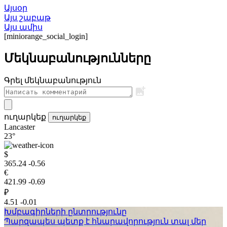
Այսօր
Այս շաբաթ
Այս ամիս
[miniorange_social_login]
Մեկնաբանությունները
Գրել մեկնաբանություն
ուղարկեք
ուղարկեք
Lancaster
23°
$
365.24
-0.56
€
421.99
-0.69
₽
4.51
-0.01
Խմբագիրների ընտրությունը
Պարզապես պետք է հնարավորություն տալ մեր