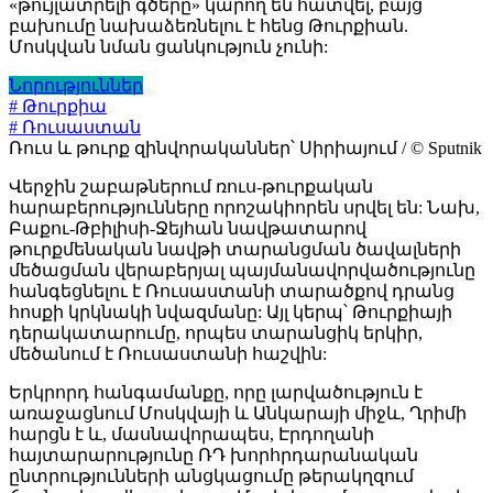
«թույլատրելի գծերը» կարող են հատվել, բայց
բախումը նախաձեռնելու է հենց Թուրքիան.
Մոսկվան նման ցանկություն չունի:
Նորություններ
# Թուրքիա
# Ռուսաստան
Ռուս և թուրք զինվորականներ՝ Սիրիայում / © Sputnik
Վերջին շաբաթներում ռուս-թուրքական
հարաբերությունները որոշակիորեն սրվել են: Նախ,
Բաքու-Թբիլիսի-Ջեյհան նավթատարով
թուրքմենական նավթի տարանցման ծավալների
մեծացման վերաբերյալ պայմանավորվածությունը
հանգեցնելու է Ռուսաստանի տարածքով դրանց
հոսքի կրկնակի նվազմանը: Այլ կերպ՝ Թուրքիայի
դերակատարումը, որպես տարանցիկ երկիր,
մեծանում է Ռուսաստանի հաշվին:
Երկրորդ հանգամանքը, որը լարվածություն է
առաջացնում Մոսկվայի և Անկարայի միջև, Ղրիմի
հարցն է և, մասնավորապես, Էրդողանի
հայտարարությունը ՌԴ խորհրդարանական
ընտրությունների անցկացումը թերակղզում