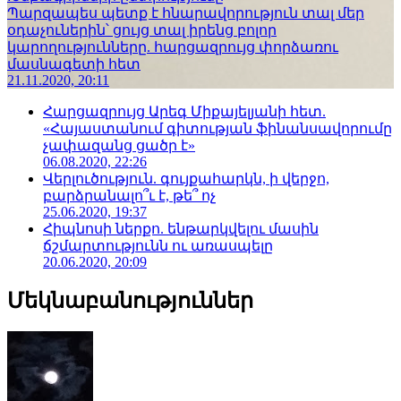
Պարզապես պետք է հնարավորություն տալ մեր
օդաչուներին՝ ցույց տալ իրենց բոլոր
կարողությունները. հարցազրույց փորձառու
մասնագետի հետ
21.11.2020, 20:11
Հարցազրույց Արեգ Միքայելյանի հետ.
«Հայաստանում գիտության ֆինանսավորումը
չափազանց ցածր է»
06.08.2020, 22:26
Վերլուծություն. գույքահարկն, ի վերջո,
բարձրանալո՞ւ է, թե՞ ոչ
25.06.2020, 19:37
Հիպնոսի ներքո. ենթարկվելու մասին
ճշմարտությունն ու առասպելը
20.06.2020, 20:09
Մեկնաբանություններ