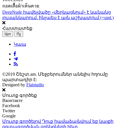
ถอดเสื้อผ้าเห็นควย
DeepNude հավելվածը «մերկացնում» է կանանց
լուսանկարում. ինչպես է այն աշխատում (+upd.)
Հաստատեք
Այո
Ոչ
Կապ
©2019 Շեշտ.am. Մեջբերումներ անելիս հղումը
պարտադիր է:
Designed by
Flatstudio
Մուտք գործեք
Вконтакте
Facebook
Twitter
Google
Մուտք գործելով Դուք համաձայնվում եք կայքի
օգտագործման օրենքների
հետ.