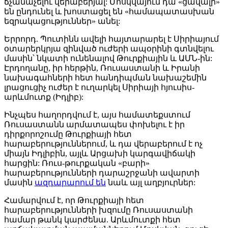
ճչանաչելու վերաբերյալ: Մոսկվայում դա «ցավալի»
են ընդունել և խոստացել են «համապատասխան
եզրակացություններ» անել:
Երրորդ. Պուտինն ավելի հայտարարել է Սիրիայում
օտարերկրյա զինված ուժերի ապօրինի գտնվելու
մասին՝ նկատի ունենալով Թուրքիային և ԱՄՆ-ին:
Էրդողանը, իր հերթին, Ռուսաստանի և Իրանի
նախագահների հետ հանդիպման նախաշեմին
լրացուցիչ ուժեր է ուղարկել Սիրիայի հյուսիս-
արևմուտք (Իդլիբ):
Ինչպես հաղորդվում է, այս համատեքստում
Ռուսաստանն արմատապես փոխելու է իր
դիրքորոշումը Թուրքիայի հետ
հարաբերություններում, և դա վերաբերում է ոչ
միայն Իդլիբին, այլև Արցախի կարգավիճակի
հարցին: Ռուս-թուրքական «բարի»
հարաբերությունների դարաշրջանի ավարտի
մասին
ազդարարում են
նաև այլ աղբյուրներ:
Համարվում է, որ Թուրքիայի հետ
հարաբերությունների խզումը Ռուսաստանի
համար թանկ կարժենա. Արևմուտքի հետ