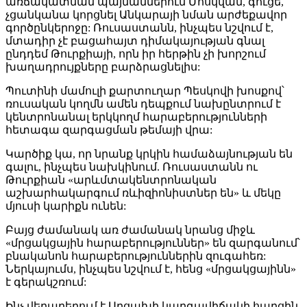
առճակատման պայմաններում Մոսկվան, գուցե,
չցանկանա կորցնել Անկարայի նման արժեքավոր
գործընկերոջը: Ռուսաստանն, ինչպես նշվում է,
մտադիր չէ բացահայտ դիմակայության գնալ
ընդդեմ Թուրքիայի, որն իր հերթին չի խորշում
խաղադրույքները բարձրացնելիս:
Պուտինի մամուլի քարտուղար Պեսկովի խոսքով՝
ռուսական կողմն ամեն դեպքում նախընտրում է
կենտրոնանալ երկկողմ հարաբերությունների
հետագա զարգացման թեմայի վրա:
Կարծիք կա, որ նրանք կրկին համաձայնության են
գալու, ինչպես նախկինում. Ռուսաստանն ու
Թուրքիան «արևմտակենտրոնական
աշխարհակարգում ռևիզիոնիստներ են» և մեկը
մյուսի կարիքն ունեն:
Բայց ժամանակ առ ժամանակ նրանց միջև
«մրցակցային հարաբերություններ» են զարգանում՝
բնականոն հարաբերություններին զուգահեռ:
Ներկայումս, ինչպես նշվում է, հենց «մրցակցայինն»
է գերակշռում:
Ինչ վերաբերում է Արցախի կարգավիճակի հարցին,