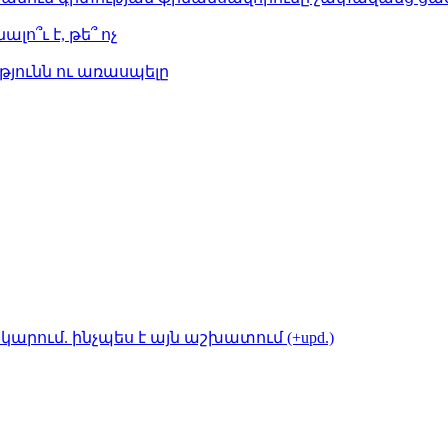
լո՞ւ է, թե՞ ոչ
թյունն ու առասպելը
կարում. ինչպես է այն աշխատում (+upd.)