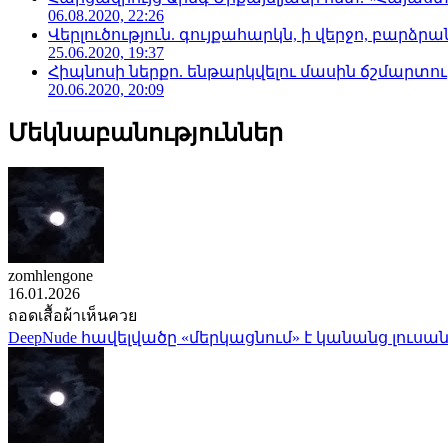
06.08.2020, 22:26
Վերլուծություն. գույքահարկն, ի վերջո, բարձրանա
25.06.2020, 19:37
Հիպնոսի ներքո. ենթարկվելու մասին ճշմարտու
20.06.2020, 20:09
Մեկնաբանություններ
zomhlengone
16.01.2026
ถอดเสื้อผ้าเห็นควย
DeepNude հավելվածը «մերկացնում» է կանանց լուսան