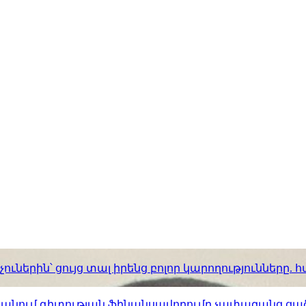
ւներին՝ ցույց տալ իրենց բոլոր կարողությունները
ստանում գիտության ֆինանսավորումը չափազանց ցած