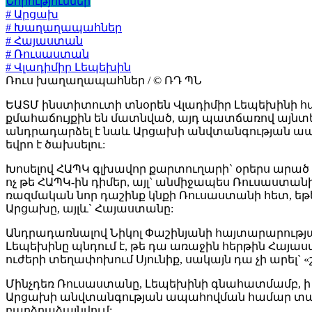
Նորություններ
# Արցախ
# Խաղաղապահներ
# Հայաստան
# Ռուսաստան
# Վլադիմիր Լեպեխին
Ռուս խաղաղապահներ / © ՌԴ ՊՆ
ԵԱՏՄ ինստիտուտի տնօրեն Վլադիմիր Լեպեխինի հ
քմահաճույքին են մատնված, այդ պատճառով այնտ
անդրադարձել է նաև Արցախի անվտանգության ապահ
եվրո է ծախսելու:
Խոսելով ՀԱՊԿ գլխավոր քարտուղարի` օրերս արած
ոչ թե ՀԱՊԿ-ին դիմեր, այլ` անմիջապես Ռուսաստա
ռազմական նոր դաշինք կնքի Ռուսաստանի հետ, եթ
Արցախը, այլև` Հայաստանը:
Անդրադառնալով Նիկոլ Փաշինյանի հայտարարության
Լեպեխինը պնդում է, թե դա առաջին հերթին Հայա
ուժերի տեղափոխում Սյունիք, սակայն դա չի արել` «
Մինչդեռ Ռուսաստանը, Լեպեխինի գնահատմամբ, ի տ
Արցախի անվտանգության ապահովման համար տարեկան
բարձրաձայնվում: