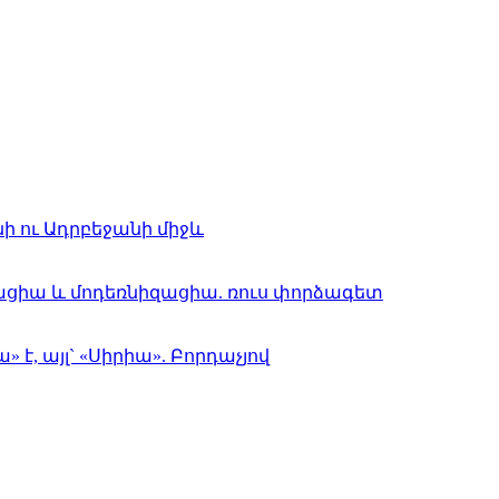
նի ու Ադրբեջանի միջև
ացիա և մոդեռնիզացիա. ռուս փորձագետ
, այլ` «Սիրիա». Բորդաչյով