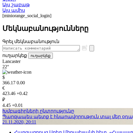
Այս շաբաթ
Այս ամիս
[miniorange_social_login]
Մեկնաբանությունները
Գրել մեկնաբանություն
ուղարկեք
ուղարկեք
Lancaster
22°
$
366.17
0.00
€
423.46
+0.42
₽
4.45
+0.01
Խմբագիրների ընտրությունը
Պարզապես պետք է հնարավորություն տալ մեր օդաչո
21.11.2020, 20:11
Հարցազրույց Արեգ Միքայելյանի հետ. «Հայա