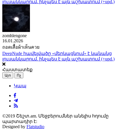
լուսանկարում. ինչպես է այն աշխատում (+upd.)
zomhlengone
16.01.2026
ถอดเสื้อผ้าเห็นควย
DeepNude հավելվածը «մերկացնում» է կանանց
լուսանկարում. ինչպես է այն աշխատում (+upd.)
Հաստատեք
Այո
Ոչ
Կապ
©2019 Շեշտ.am. Մեջբերումներ անելիս հղումը
պարտադիր է:
Designed by
Flatstudio