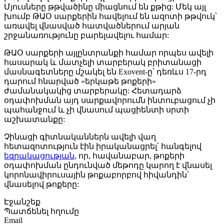
Մյուսները թթվածինը միացնում են քթից: Մեկ այլ
խումբ ԹԱՕ սարքերին հավելում են ազոտի թթվուկ՝
առավել վնասված հատվածներում արյան
շրջանառությունը բարելավելու համար:
ԹԱՕ սարքերի այլընտրանքի համար որպես ավելի
հասարակ և մատչելի տարբերակ բրիտանացի
մասնագետները մշակել են Exovent-ը՝ դեռևս 17-րդ
դարում հնարված «երկաթե թոքերի»
ժամանակակից տարբերակը: Հետադարձ
օդափոխման այդ սարքավորումն ինտուբացում չի
պահանջում և չի վնասում պացիենտի սրտի
աշխատանքը:
Չինացի գիտնականներն ավելի վաղ
հետազոտություն էին իրականացրել՝ հանգելով
եզրակացության
, որ, հավանաբար, թոքերի
օդափոխման ընդունված մեթոդը կարող է վնասել
կորոնավիրուսային թոքաբորբով հիվանդին՝
վնասելով թոքերը:
Էջանշեք
Պատճենել հղումը
Email