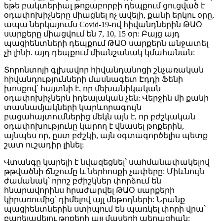
եթե բակտերիալ թոքաբորբի դեպքում ցուցված է
օդափոխիչները միացնել ոչ ավելի, քանի երկու օրը,
ապա ներկայումս Covid-19-ով հիվանդներին ԹԱՕ
սարքերը միացվում են 7, 10, 15 օր: Բայց այդ
պացիենտների դեպքում ԹԱՕ սարքերն անջատել
չի լինի. այդ դեպքում միանշանակ կմահանան:
Տորոնտոյի գլխավոր հիվանդանոցի շնչառական
հիվանդությունների մասնագետ Էդդի Ֆենի
խոսքով՝ հայտնի է, որ մեխանիկական
օդափոխիչներն իդեալական չեն: Վերջին մի քանի
տասնամյակների կարևորագույն
բացահայտումներից մեկն այն է, որ բժշկական
օդափոխությունը կարող է վնասել թոքերին,
այնպես որ, ըստ բժշկի, այն օգտագործելիս պետք
շատ ուշադիր լինել:
Վտանգը կարելի է նվազեցնել՝ սահմանափակելով
թթվածնի ճնշումը և ներհոսքի չափերը: Միևնույն
ժամանակ՝ որոշ բժիշկներ փորձում են
հնարավորինս հրաժարվել ԹԱՕ սարքերի
կիրառումից՝ դիմելով այլ մեթոդների: Նրանք
պացիենտներին ստիպում են պառկել փորի վրա՝
բարելավելու թոքերի այլ մասերի աերացիան: