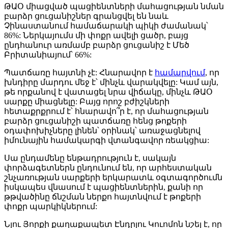
ԹԱՕ միացված պացիենտների մահացության նման
բարձր ցուցանիշներ գրանցվել են նաև
Չինաստանում համաճարակի պիկի ժամանակ՝
86%: Ներկայումս մի փոքր ավելի ցածր, բայց
ընդհանուր առմամբ բարձր ցուցանիշ է Մեծ
Բրիտանիայում՝ 66%:
Պատճառը հայտնի չէ: Հնարավոր է
համարվում
, որ
խնդիրը մարդու մեջ է՝ մինչև վարակվելը: Կամ այն,
թե որքանով է վատացել նրա վիճակը, մինչև ԹԱՕ
սարքը միացնելը: Բայց որոշ բժիշկների
հետաքրքրում է՝ հնարավո՞ր է, որ մահացության
բարձր ցուցանիշի պատճառը հենց թոքերի
օդափոխիչները լինեն՝ օրինակ՝ առաջացնելով
իմունային համակարգի վտանգավոր ռեակցիա:
Սա ընդամենը ենթադրություն է, սակայն
փորձագետներն ընդունում են, որ արհեստական
շնչառության սարքերի երկարատև օգտագործումն
իսկապես վնասում է պացիենտներին, քանի որ
թթվածինը ճնշման ներքո հայտնվում է թոքերի
փոքր պարկիկներում:
Նյու Յորքի քաղաքապետ Էնդրյու Կուոմոն նշել է, որ