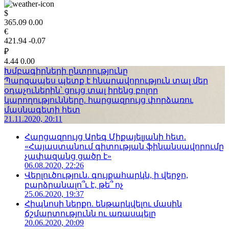
$
365.09
0.00
€
421.94
-0.07
₽
4.44
0.00
Խմբագիրների ընտրությունը
Պարզապես պետք է հնարավորություն տալ մեր
օդաչուներին՝ ցույց տալ իրենց բոլոր
կարողությունները. հարցազրույց փորձառու
մասնագետի հետ
21.11.2020, 20:11
Հարցազրույց Արեգ Միքայելյանի հետ.
«Հայաստանում գիտության ֆինանսավորումը
չափազանց ցածր է»
06.08.2020, 22:26
Վերլուծություն. գույքահարկն, ի վերջո,
բարձրանալո՞ւ է, թե՞ ոչ
25.06.2020, 19:37
Հիպնոսի ներքո. ենթարկվելու մասին
ճշմարտությունն ու առասպելը
20.06.2020, 20:09