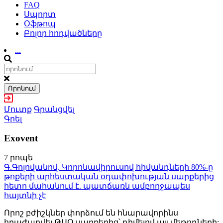
FAQ
Սպորտ
Օֆթոպ
Բոլոր հոդվածները
...
Որոնում
Մուտք
Գրանցվել
Գրել
Exovent
7 րոպե
Գ.Գոլովանով. Կորոնավիրուսով հիվանդների 80%-ը
թոքերի արհեստական օդափոխության սարքերից
հետո մահանում է. պատճառն ամբողջապես
հայտնի չէ
Որոշ բժիշկներ փորձում են հնարավորինս
հրաժարվել ԹԱՕ սարքերից՝ դիմելով այլ մեթոդների: