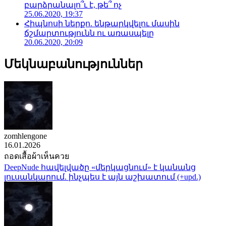
բարձրանալո՞ւ է, թե՞ ոչ
25.06.2020, 19:37
Հիպնոսի ներքո. ենթարկվելու մասին
ճշմարտությունն ու առասպելը
20.06.2020, 20:09
Մեկնաբանություններ
zomhlengone
16.01.2026
ถอดเสื้อผ้าเห็นควย
DeepNude հավելվածը «մերկացնում» է կանանց
լուսանկարում. ինչպես է այն աշխատում (+upd.)