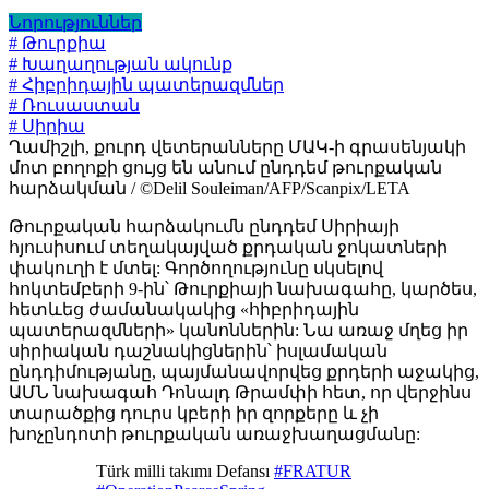
Նորություններ
# Թուրքիա
# Խաղաղության ակունք
# Հիբրիդային պատերազմներ
# Ռուսաստան
# Սիրիա
Ղամիշլի, քուրդ վետերանները ՄԱԿ-ի գրասենյակի
մոտ բողոքի ցույց են անում ընդդեմ թուրքական
հարձակման / ©Delil Souleiman/AFP/Scanpix/LETA
Թուրքական հարձակումն ընդդեմ Սիրիայի
հյուսիսում տեղակայված քրդական ջոկատների
փակուղի է մտել: Գործողությունը սկսելով
հոկտեմբերի 9-ին՝ Թուրքիայի նախագահը, կարծես,
հետևեց ժամանակակից «հիբրիդային
պատերազմների» կանոններին: Նա առաջ մղեց իր
սիրիական դաշնակիցներին՝ իսլամական
ընդդիմությանը, պայմանավորվեց քրդերի աջակից,
ԱՄՆ նախագահ Դոնալդ Թրամփի հետ, որ վերջինս
տարածքից դուրս կբերի իր զորքերը և չի
խոչընդոտի թուրքական առաջխաղացմանը:
Türk milli takımı Defansı
#FRATUR