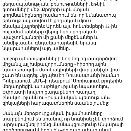
ցեղասպանության, բռնությունների, էթնիկ
զտումների մեջ: Քրդերի արևմտյան
կողմնակիցները համարում են, որ նմանատիպ
երևույթ սպասվում է քրդական մյուս
բնակավայրերին: Արդեն այս հոկտեմբերի 12-ին
իսլամականները վերցրեցին քրդական
պաշտոնյաների մի քանի մեքենաներ և
անմիջապես գնդակահարեցին նրանց՝
նկարահանելով այդ ամենը:
Խոշոր պետությունների կողմից օգտագործվող
միջանկյալ խմբավորումները «հիբրիդային
պատերազմի» մասնակիցների վարկանիշի վրա
շատ են ազդել: Այդպես էր Ռուսաստանի համար
Դոնբասում, ԱՄՆ-ի դեպքում՝ Սիրիայում. քրդերին
մեղադրեցին ահաբեկչությանը նպաստելու,
Եփրատի հովտի քաղաքների խաղաղ
բնակչությանն ու «Իսլամական պետության»
զինյալների հարազատներին սպանելու մեջ:
Սակայն մերձթուրքական իսլամիստները
տարբերվում են նրանով, որ նույնիսկ չեն փորձում
արդարացնել իրենց մասնակցությունը Անկարայի
գործողություններին ինչ-որ գաղափարական