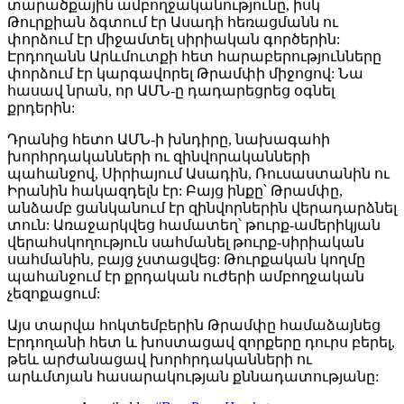
տարածքային ամբողջականությունը, իսկ
Թուրքիան ձգտում էր Ասադի հեռացմանն ու
փորձում էր միջամտել սիրիական գործերին:
Էրդողանն Արևմուտքի հետ հարաբերությունները
փորձում էր կարգավորել Թրամփի միջոցով: Նա
հասավ նրան, որ ԱՄՆ-ը դադարեցրեց օգնել
քրդերին:
Դրանից հետո ԱՄՆ-ի խնդիրը, նախագահի
խորհրդականների ու զինվորականների
պահանջով, Սիրիայում Ասադին, Ռուսաստանին ու
Իրանին հակազդելն էր: Բայց ինքը՝ Թրամփը,
անձամբ ցանկանում էր զինվորներին վերադարձնել
տուն: Առաջարկվեց համատեղ՝ թուրք-ամերիկյան
վերահսկողություն սահմանել թուրք-սիրիական
սահմանին, բայց չստացվեց: Թուրքական կողմը
պահանջում էր քրդական ուժերի ամբողջական
չեզոքացում:
Այս տարվա հոկտեմբերին Թրամփը համաձայնեց
Էրդողանի հետ և խոստացավ զորքերը դուրս բերել,
թեև արժանացավ խորհրդականների ու
արևմտյան հասարակության քննադատությանը: