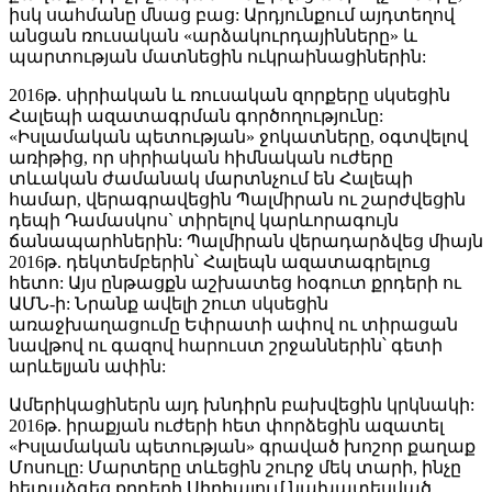
իսկ սահմանը մնաց բաց: Արդյունքում այդտեղով
անցան ռուսական «արձակուրդայինները» և
պարտության մատնեցին ուկրաինացիներին:
2016թ. սիրիական և ռուսական զորքերը սկսեցին
Հալեպի ազատագրման գործողությունը:
«Իսլամական պետության» ջոկատները, օգտվելով
առիթից, որ սիրիական հիմնական ուժերը
տևական ժամանակ մարտնչում են Հալեպի
համար, վերագրավեցին Պալմիրան ու շարժվեցին
դեպի Դամասկոս` տիրելով կարևորագույն
ճանապարհներին: Պալմիրան վերադարձվեց միայն
2016թ. դեկտեմբերին՝ Հալեպն ազատագրելուց
հետո: Այս ընթացքն աշխատեց հօգուտ քրդերի ու
ԱՄՆ-ի: Նրանք ավելի շուտ սկսեցին
առաջխաղացումը Եփրատի ափով ու տիրացան
նավթով ու գազով հարուստ շրջաններին՝ գետի
արևելյան ափին:
Ամերիկացիներն այդ խնդիրն բախվեցին կրկնակի:
2016թ. իրաքյան ուժերի հետ փորձեցին ազատել
«Իսլամական պետության» գրաված խոշոր քաղաք
Մոսուլը: Մարտերը տևեցին շուրջ մեկ տարի, ինչը
հետաձգեց քրդերի Սիրիայում նախատեսված