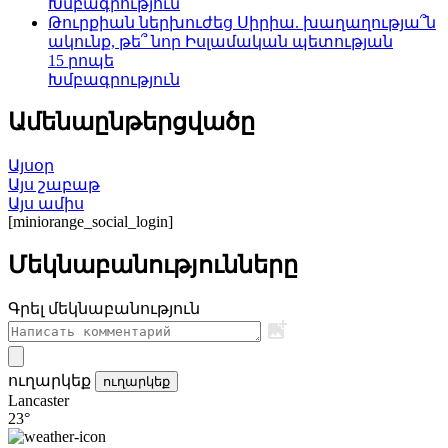
Խմբագրություն
Թուրքիան ներխուժեց Սիրիա. խաղաղությա՞ն
ակունք, թե՞ նոր Իսլամական պետության
15 րոպե
Խմբագրություն
Ամենաընթերցվածը
Այսօր
Այս շաբաթ
Այս ամիս
[miniorange_social_login]
Մեկնաբանությունները
Գրել մեկնաբանություն
ուղարկեք
ուղարկեք
Lancaster
23°