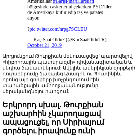
Amerikalılar
#BarışPınarıHarekatı
bölgesinden askerlerini çekerken PYD’liler
de Amerikaya küfür edip taş ve patates
atıyor.
?
pic.twitter.com/nrpg7SCLEU
— Kaç Saat Oldu? (@KacSaatOlduTR)
October 21, 2019
Արդյունքում Թուրքիան մեկուսացվեց՝ պարտվելով
«հիբրիդային պատերազմի» դիվանագիտական և
մեդիա ճակատներում: Ավելին, ամերիկյան զորքերի
դուրսբերումը ծառայեց Ասադին ու Պուտինին,
որոնց այդ զորքերը խոչընդոտում էին
տարածքային ամբողջականությունը
վերականգնելու հարցում:
Երկրորդ սխալ. Թուրքիան
աշխարհին չկարողացավ
ապացուցել, որ Սիրիայում
գործելու իրավունք ունի