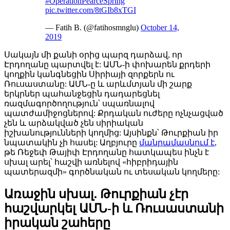
#OperationPearceSpring
pic.twitter.com/8tGIb8xTGI
— Fatih B. (@fatihosmnglu)
October 14,
2019
Սակայն մի քանի օրից պարզ դարձավ, որ
Էրդողանը պարտվել է: ԱՄՆ-ի փոխարեն քրդերի
կողքին կանգնեցին Սիրիայի զորքերն ու
Ռուսաստանը: ԱՄՆ-ը և արևմտյան մի շարք
երկրներ պահանջեցին դադարեցնել
ռազմագործողություն՝ սպառնալով
պատժամիջոցներով: Քրդական ուժերը ոչնչացված
չեն և արձակված չեն սիրիական
իշխանությունների կողմից: Այսինքն՝ Թուրքիան իր
նպատակին չի հասել: Աղբյուրը
մանրամասնում է
,
թե Ռեջեփ Թայիփ Էրդողանը հատկապես ինչն է
սխալ արել՝ հաշվի առնելով «հիբրիդային
պատերազմի» գործնական ու տեսական կողմերը:
Առաջին սխալ. Թուրքիան չէր
հաշվարկել ԱՄՆ-ի և Ռուսաստանի
իրական շահերը