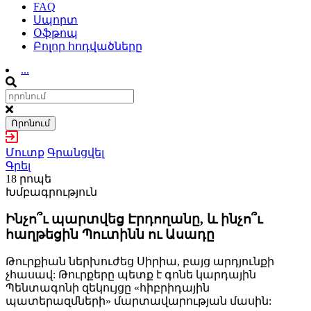
FAQ
Սպորտ
Օֆթոպ
Բոլոր հոդվածները
...
Որոնում
Մուտք
Գրանցվել
Գրել
18 րոպե
Խմբագրություն
Ինչո՞ւ պարտվեց Էրդողանը, և ինչո՞ւ
հաղթեցին Պուտինն ու Ասադը
Թուրքիան ներխուժեց Սիրիա, բայց արդյունքի
չհասավ: Թուրքերը պետք է գոնե կարդային
Պենտագոնի զեկույցը «հիբրիդային
պատերազմների» մարտավարության մասին: