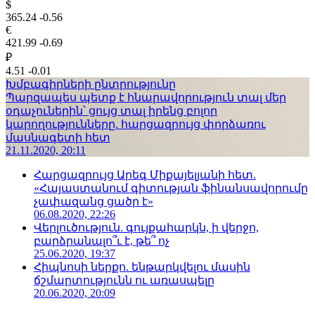
$
365.24
-0.56
€
421.99
-0.69
₽
4.51
-0.01
Խմբագիրների ընտրությունը
Պարզապես պետք է հնարավորություն տալ մեր
օդաչուներին՝ ցույց տալ իրենց բոլոր
կարողությունները. հարցազրույց փորձառու
մասնագետի հետ
21.11.2020, 20:11
Հարցազրույց Արեգ Միքայելյանի հետ.
«Հայաստանում գիտության ֆինանսավորումը
չափազանց ցածր է»
06.08.2020, 22:26
Վերլուծություն. գույքահարկն, ի վերջո,
բարձրանալո՞ւ է, թե՞ ոչ
25.06.2020, 19:37
Հիպնոսի ներքո. ենթարկվելու մասին
ճշմարտությունն ու առասպելը
20.06.2020, 20:09