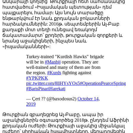
Անկարայի կողմից՝ Թուրքիայի հետ սահմանակից
հատվածում «Իսլամական պետության» դեմ
պայքարելու համար: Այս նույն տարածքը
ենթարկվում էր նաև քրդական ջոկատների
հարձակումներին: 2016թ. սեպտեմբերին Ալ-Բաբ
քաղաքի մոտ տեղի ունեցավ եռակողմ
ճակատամարտ՝ քրդերի, թուրքական զորքերի և
նրանց աջակիցների, ինչպես նաև
«իսլամականների»:
Turkey-trained "Kurdish Hawks" brigade
will be in
#Manbij
operation. They are
well-trained and many of them are from
the region.
#Kurds
fighting against
#YPKPKK
pic.twitter.com/8llHYsYOs5
#OperationPearceSpring
#BarisPinariHarekati
— Çeri ?? (@baxodosus2)
October 14,
2019
Թուրքիան զբաղեցրեց Ալ-Բաբը, ապա իր
աջակիցներին օգտագործեց 2018թ. ընդդեմ Աֆրինի
քրդական ուժերի: Թուրքիայի աջակից միջանկյալ
ուժերը՝ սիրիական իսլամիստները, մեղադրվեցին