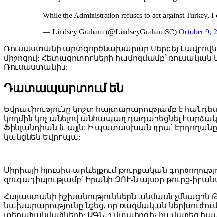
While the Administration refuses to act against Turkey, I
— Lindsey Graham (@LindseyGrahamSC)
October 9, 
Ռուսաստանի արտգործնախարար Սերգեյ Լավրովն
միջոցով: Հետազոտողների համոզմամբ՝ ռուսական կող
Ռուսաստանին:
Դատապարտում են
Եվրամիությունը կոշտ հայտարարությամբ է հանդե
կողմին կոչ անելով անհապաղ դադարեցնել հարձակ
Ֆինլանդիան և այլն: Ի պատասխան դրա՝ Էրդողանը 
կանցնեն Եվրոպա:
Սիրիայի հյուսիս-արևելքում թուրքական գործողու
զուգադիպությամբ՝ Իրանի ԶՈՒ-ն այսօր թուրք-իրա
Հայաստանի իշխանություններն անմասն չմնացին 
նախարարությունը նշեց, որ ռազմական ներխուժո
տեղահանվածների: ԱԳՆ-ը մտահոգիչ համարեց հատ