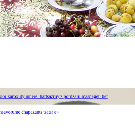
bolor karoxutyunnere. hartsazruyts pordzaru masnageti het
nsavorume chapazants tsatsr e»