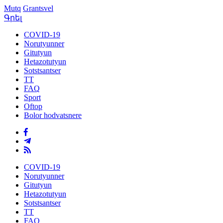
Mutq
Grantsvel
Գրել
COVID-19
Norutyunner
Gitutyun
Hetazotutyun
Sotstsantser
TT
FAQ
Sport
Oftop
Bolor hodvatsnere
COVID-19
Norutyunner
Gitutyun
Hetazotutyun
Sotstsantser
TT
FAQ