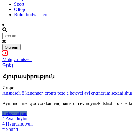
Sport
Oftop
Bolor hodvatsnere
...
Oronum
Mutq
Grantsvel
Գրել
Հյուրասիրություն
7 rope
Anspaseli 8 kanonner, oronts petq e hetevel ayl erkrnerum sexani shurj
Ayn, inch menq sovorakan enq hamarum ev nuynisk՝ tshisht, otar erk
Hetazotutyun
# Avanduytner
# Hyurasirutyun
# Snund