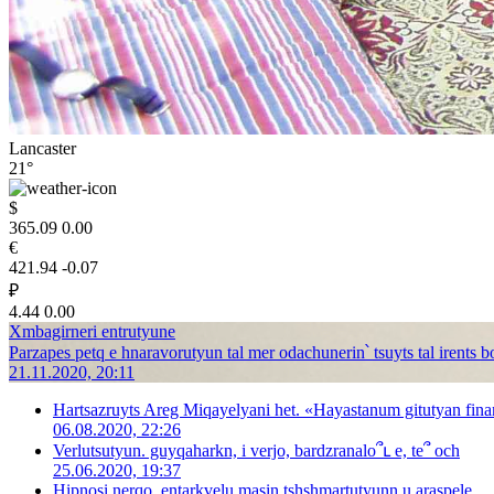
Lancaster
21°
$
365.09
0.00
€
421.94
-0.07
₽
4.44
0.00
Xmbagirneri entrutyune
Parzapes petq e hnaravorutyun tal mer odachunerin՝ tsuyts tal irents 
21.11.2020, 20:11
Hartsazruyts Areg Miqayelyani het. «Hayastanum gitutyan fina
06.08.2020, 22:26
Verlutsutyun. guyqaharkn, i verjo, bardzranalo՞ւ e, te՞ och
25.06.2020, 19:37
Hipnosi nerqo. entarkvelu masin tshshmartutyunn u araspele