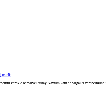
 nstelis
rnerum karox e hamarvel etikayi xaxtum kam anhargalits verabermunq 