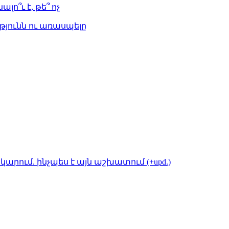
լո՞ւ է, թե՞ ոչ
թյունն ու առասպելը
կարում. ինչպես է այն աշխատում (+upd.)