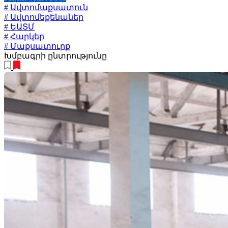
# Ավտոմաքսատուն
# Ավտոմեքենաներ
# ԵԱՏՄ
# Հարկեր
# Մաքսատուրք
Խմբագրի ընտրությունը