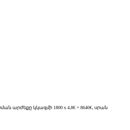
ն արժեքը կկազմի 1800 x 4,8€ = 8640€, սրան