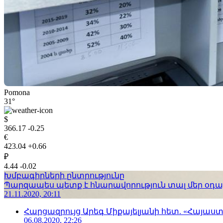
Pomona
31°
$
366.17
-0.25
€
423.04
+0.66
₽
4.44
-0.02
Խմբագիրների ընտրությունը
Պարզապես պետք է հնարավորություն տալ մեր օդաչո
21.11.2020, 20:11
Հարցազրույց Արեգ Միքայելյանի հետ. «Հայա
06.08.2020, 22:26