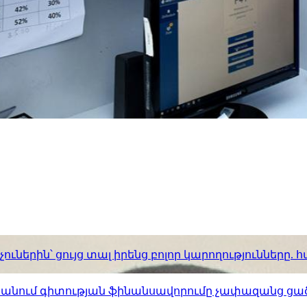
ւներին՝ ցույց տալ իրենց բոլոր կարողությունները
ստանում գիտության ֆինանսավորումը չափազանց ցած