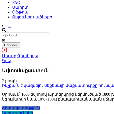
FAQ
Սպորտ
Օֆթոպ
Բոլոր հոդվածները
...
Որոնում
Մուտք
Գրանցվել
Գրել
Ավտոմաքսատուն
7 րոպե
Ինչքա՞ն է կազմելու մեքենայի մաքսատուրքը հունվա
Oրինակ՝ 1000 եվրոյով արտերկրից ներմուծված 1800 խ
կգումարվի նաև 10% (100€) բնապահպանական վճար
Հետազոտություն
Նորություններ