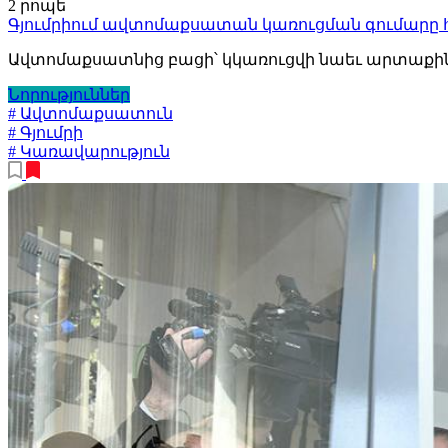
2 րոպե
Գյումրիում ավտոմաքսատան կառուցման գումարը
Ավտոմաքսատնից բացի՝ կկառուցվի նաեւ արտաքին
Նորություններ
# Ավտոմաքսատուն
# Գյումրի
# Կառավարություն