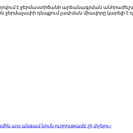
րվում է ջերմաստիճանի արձանագրման անհրաժեշտ
յին ջերմաչափի դեպքում չափման միավորը կարելի է
մին այս անգամ նույն ուղղությամբ չի փչելու»