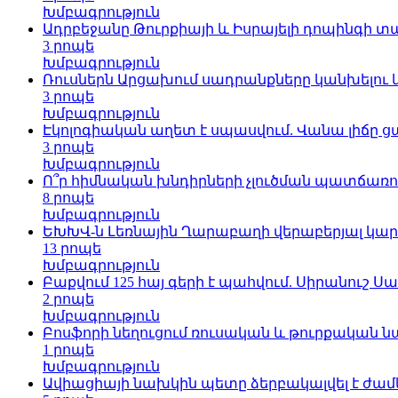
Խմբագրություն
Ադրբեջանը Թուրքիայի և Իսրայելի դոպինգի տա
3 րոպե
Խմբագրություն
Ռուսներն Արցախում սադրանքները կանխելու և
3 րոպե
Խմբագրություն
Էկոլոգիական աղետ է սպասվում. Վանա լիճը ց
3 րոպե
Խմբագրություն
Ո՞ր հիմնական խնդիրների չլուծման պատճառո
8 րոպե
Խմբագրություն
ԵԽԽՎ-ն Լեռնային Ղարաբաղի վերաբերյալ կարև
13 րոպե
Խմբագրություն
Բաքվում 125 հայ գերի է պահվում. Սիրանուշ Ս
2 րոպե
Խմբագրություն
Բոսֆորի նեղուցում ռուսական և թուրքական ն
1 րոպե
Խմբագրություն
Ավիացիայի նախկին պետը ձերբակալվել է ժամ