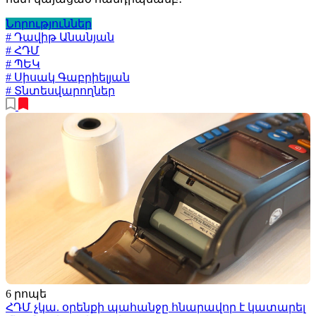
Նորություններ
# Դավիթ Անանյան
# ՀԴՄ
# ՊԵԿ
# Սիսակ Գաբրիելյան
# Տնտեսվարողներ
6 րոպե
ՀԴՄ չկա. օրենքի պահանջը հնարավոր է կատարել