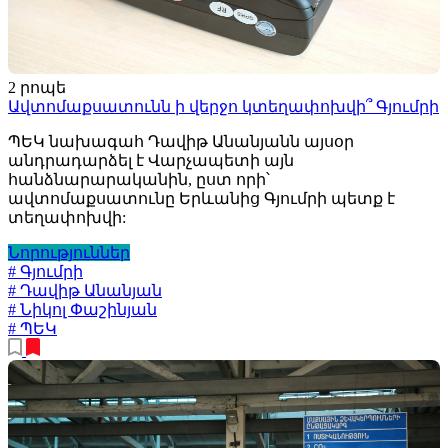
2 րոպե
Ավտոմաքսատունն ի վերջո կտեղափոխվի՞ Գյումրի
ՊԵԿ նախագահ Դավիթ Անանյանն այսօր
անդրադարձել է Վարչապետի այն
հանձնարարականին, ըստ որի՝
ավտոմաքսատունը Երևանից Գյումրի պետք է
տեղափոխվի:
Նորություններ
# Գյումրի
# Դավիթ Անանյան
# Նիկոլ Փաշինյան
# ՊԵԿ