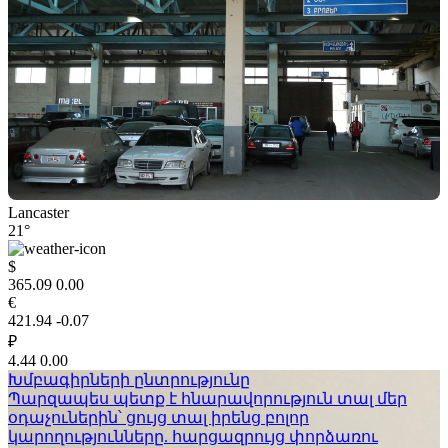
Lancaster
21°
$
365.09
0.00
€
421.94
-0.07
₽
4.44
0.00
Խմբագիրների ընտրությունը
Պարզապես պետք է հնարավորություն տալ մեր
օդաչուներին՝ ցույց տալ իրենց բոլոր
կարողությունները. հարցազրույց փորձառու