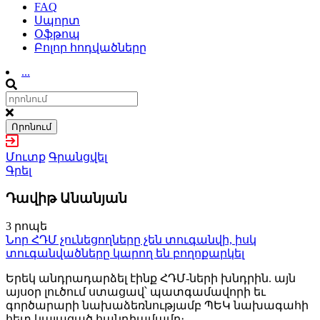
FAQ
Սպորտ
Օֆթոպ
Բոլոր հոդվածները
...
Որոնում
Մուտք
Գրանցվել
Գրել
Դավիթ Անանյան
3 րոպե
Նոր ՀԴՄ չունեցողները չեն տուգանվի, իսկ
տուգանվածները կարող են բողոքարկել
Երեկ անդրադարձել էինք ՀԴՄ-ների խնդրին. այն
այսօր լուծում ստացավ՝ պատգամավորի եւ
գործարարի նախաձեռնությամբ ՊԵԿ նախագահի
հետ կայացած հանդիպմամբ։