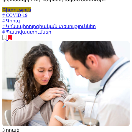
Գիտություն
# COVID-19
# Գրիպ
# Կոնսպիրոլոգիական տեսություններ
# Պատվաստումներ
3 րոպե