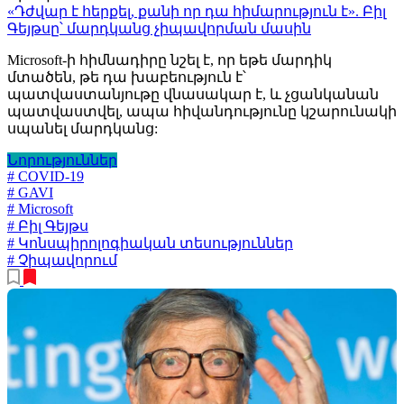
«Դժվար է հերքել, քանի որ դա հիմարություն է». Բիլ
Գեյթսը՝ մարդկանց չիպավորման մասին
Microsoft-ի հիմնադիրը նշել է, որ եթե մարդիկ
մտածեն, թե դա խաբեություն է՝
պատվաստանյութը վնասակար է, և չցանկանան
պատվաստվել, ապա հիվանդությունը կշարունակի
սպանել մարդկանց:
Նորություններ
# COVID-19
# GAVI
# Microsoft
# Բիլ Գեյթս
# Կոնսպիրոլոգիական տեսություններ
# Չիպավորում