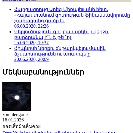
Հարցազրույց Արեգ Միքայելյանի հետ.
«Հայաստանում գիտության ֆինանսավորումը
չափազանց ցածր է»
06.08.2020, 22:26
Վերլուծություն. գույքահարկն, ի վերջո,
բարձրանալո՞ւ է, թե՞ ոչ
25.06.2020, 19:37
Հիպնոսի ներքո. ենթարկվելու մասին
ճշմարտությունն ու առասպելը
20.06.2020, 20:09
Մեկնաբանություններ
zomhlengone
16.01.2026
ถอดเสื้อผ้าเห็นควย
DeepNude հավելվածը «մերկացնում» է կանանց