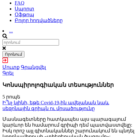
FAQ
Սպորտ
Օֆթոպ
Բոլոր հոդվածները
...
Որոնում
Մուտք
Գրանցվել
Գրել
Կոնսպիրոլոգիական տեսություններ
5 րոպե
Ի՞նչ կլինի, եթե Covid-19-ին ավելանան նաև
սեզոնային գրիպն ու մրսածությունը
Մասնագետները հատկապես այս պարագայում
կարևոր են համարում գրիպի դեմ պատվաստվելը:
Իսկ որոշ այլ գիտնականներ շարունակում են պնդել
կորոնավիրուսի «տիեզերական ծագումը»: