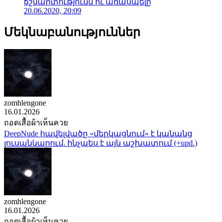
ճշմարտությունն ու առասպելը
20.06.2020, 20:09
Մեկնաբանություններ
zomhlengone
16.01.2026
ถอดเสื้อผ้าเห็นควย
DeepNude հավելվածը «մերկացնում» է կանանց
լուսանկարում. ինչպես է այն աշխատում (+upd.)
zomhlengone
16.01.2026
ถอดเสื้อผ้าเห็นควย