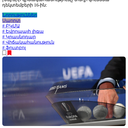
դեկտեմբերի 16-ին:
Նորություններ
Սպորտ
# ԲԿՄԱ
# Եվրոպայի լիգա
# Կրասնոդար
# Վիճակահանություն
# ֆուտբոլ