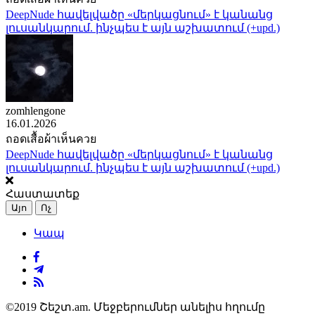
DeepNude հավելվածը «մերկացնում» է կանանց
լուսանկարում. ինչպես է այն աշխատում (+upd.)
zomhlengone
16.01.2026
ถอดเสื้อผ้าเห็นควย
DeepNude հավելվածը «մերկացնում» է կանանց
լուսանկարում. ինչպես է այն աշխատում (+upd.)
Հաստատեք
Այո
Ոչ
Կապ
©2019 Շեշտ.am. Մեջբերումներ անելիս հղումը