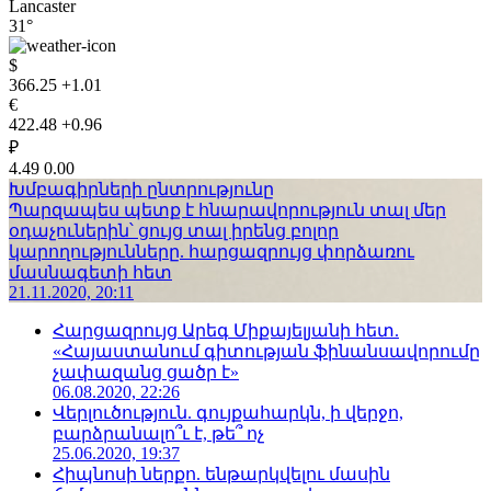
Lancaster
31°
$
366.25
+1.01
€
422.48
+0.96
₽
4.49
0.00
Խմբագիրների ընտրությունը
Պարզապես պետք է հնարավորություն տալ մեր
օդաչուներին՝ ցույց տալ իրենց բոլոր
կարողությունները. հարցազրույց փորձառու
մասնագետի հետ
21.11.2020, 20:11
Հարցազրույց Արեգ Միքայելյանի հետ.
«Հայաստանում գիտության ֆինանսավորումը
չափազանց ցածր է»
06.08.2020, 22:26
Վերլուծություն. գույքահարկն, ի վերջո,
բարձրանալո՞ւ է, թե՞ ոչ
25.06.2020, 19:37
Հիպնոսի ներքո. ենթարկվելու մասին