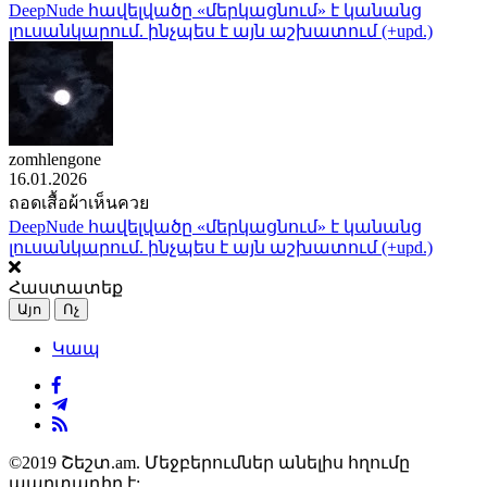
DeepNude հավելվածը «մերկացնում» է կանանց
լուսանկարում. ինչպես է այն աշխատում (+upd.)
zomhlengone
16.01.2026
ถอดเสื้อผ้าเห็นควย
DeepNude հավելվածը «մերկացնում» է կանանց
լուսանկարում. ինչպես է այն աշխատում (+upd.)
Հաստատեք
Այո
Ոչ
Կապ
©2019 Շեշտ.am. Մեջբերումներ անելիս հղումը
պարտադիր է: