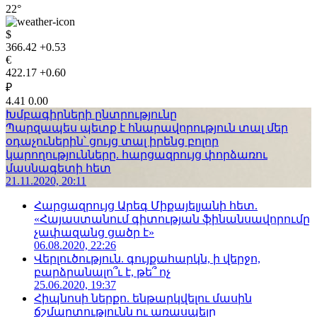
22°
$
366.42
+0.53
€
422.17
+0.60
₽
4.41
0.00
Խմբագիրների ընտրությունը
Պարզապես պետք է հնարավորություն տալ մեր
օդաչուներին՝ ցույց տալ իրենց բոլոր
կարողությունները. հարցազրույց փորձառու
մասնագետի հետ
21.11.2020, 20:11
Հարցազրույց Արեգ Միքայելյանի հետ.
«Հայաստանում գիտության ֆինանսավորումը
չափազանց ցածր է»
06.08.2020, 22:26
Վերլուծություն. գույքահարկն, ի վերջո,
բարձրանալո՞ւ է, թե՞ ոչ
25.06.2020, 19:37
Հիպնոսի ներքո. ենթարկվելու մասին
ճշմարտությունն ու առասպելը