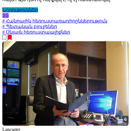
Նորություններ
ՏՏ
# Հանրային հեռուստառադիոընկերություն
# Պետական բյուջեներ
# Օնլայն հեռուստաալիքներ
Lancaster