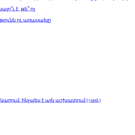
լո՞ւ է, թե՞ ոչ
թյունն ու առասպելը
կարում. ինչպես է այն աշխատում (+upd.)