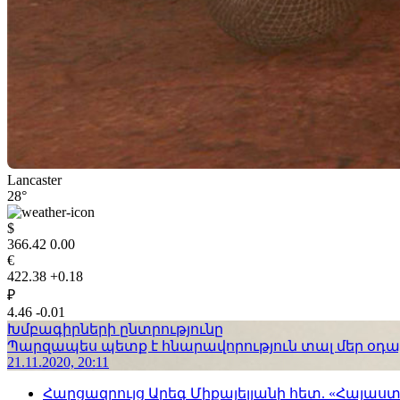
Lancaster
28°
$
366.42
0.00
€
422.38
+0.18
₽
4.46
-0.01
Խմբագիրների ընտրությունը
Պարզապես պետք է հնարավորություն տալ մեր օդաչո
21.11.2020, 20:11
Հարցազրույց Արեգ Միքայելյանի հետ. «Հայա