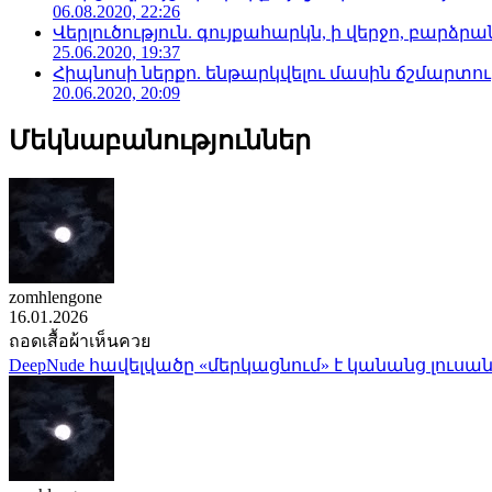
06.08.2020, 22:26
Վերլուծություն. գույքահարկն, ի վերջո, բարձրանա
25.06.2020, 19:37
Հիպնոսի ներքո. ենթարկվելու մասին ճշմարտու
20.06.2020, 20:09
Մեկնաբանություններ
zomhlengone
16.01.2026
ถอดเสื้อผ้าเห็นควย
DeepNude հավելվածը «մերկացնում» է կանանց լուսան