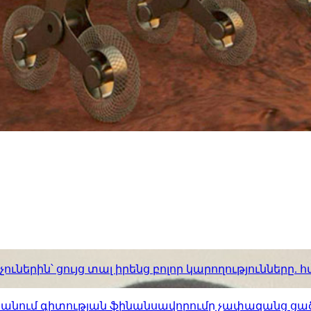
ւներին՝ ցույց տալ իրենց բոլոր կարողությունները
ստանում գիտության ֆինանսավորումը չափազանց ցած