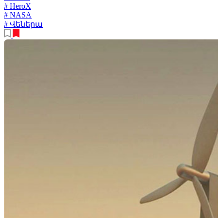
# HeroX
# NASA
# Վեներա