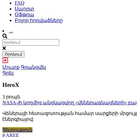
FAQ
Սպորտ
Օֆթոպ
Բոլոր հոդվածները
...
Որոնում
Մուտք
Գրանցվել
Գրել
HeroX
3 րոպե
NASA-յի կողմից անցկացվող «վեներագնացների» բաց
Վեներայի հետազոտության համար սարքերի մրցույթ
էներգիայով:
Գիտություն
# AREE