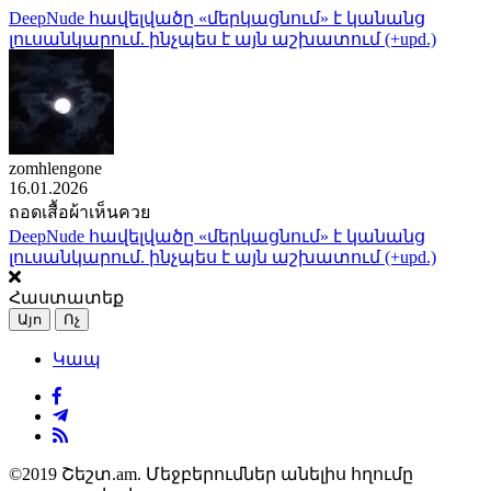
DeepNude հավելվածը «մերկացնում» է կանանց
լուսանկարում. ինչպես է այն աշխատում (+upd.)
zomhlengone
16.01.2026
ถอดเสื้อผ้าเห็นควย
DeepNude հավելվածը «մերկացնում» է կանանց
լուսանկարում. ինչպես է այն աշխատում (+upd.)
Հաստատեք
Այո
Ոչ
Կապ
©2019 Շեշտ.am. Մեջբերումներ անելիս հղումը