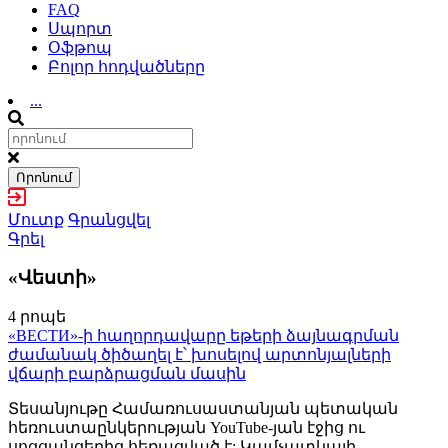
FAQ
Սպորտ
Օֆթոպ
Բոլոր հոդվածները
...
Որոնում
Մուտք
Գրանցվել
Գրել
«Վեստի»
4 րոպե
«ВЕСТИ»-ի հաղորդավարը եթերի ձայնագրման
ժամանակ ծիծաղել է՝ խոսելով արտոնյալների
վճարի բարձրացման մասին
Տեսանյութը Համառուսաստանյան պետական
հեռուստաընկերության YouTube-յան էջից ու
սոցցանցերից հեռացված է: Կամչատկայի