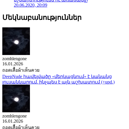
20.06.2020, 20:09
Մեկնաբանություններ
zomhlengone
16.01.2026
ถอดเสื้อผ้าเห็นควย
DeepNude հավելվածը «մերկացնում» է կանանց
լուսանկարում. ինչպես է այն աշխատում (+upd.)
zomhlengone
16.01.2026
ถอดเสื้อผ้าเห็นควย