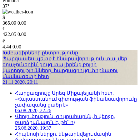
Pomona
37°
$
365.09
0.00
€
422.05
0.00
₽
4.44
0.00
Խմբագիրների ընտրությունը
Պարզապես պետք է հնարավորություն տալ մեր
օդաչուներին՝ ցույց տալ իրենց բոլոր
կարողությունները. հարցազրույց փորձառու
մասնագետի հետ
21.11.2020, 20:11
Հարցազրույց Արեգ Միքայելյանի հետ.
«Հայաստանում գիտության ֆինանսավորումը
չափազանց ցածր է»
06.08.2020, 22:26
Վերլուծություն. գույքահարկն, ի վերջո,
բարձրանալո՞ւ է, թե՞ ոչ
25.06.2020, 19:37
Հիպնոսի ներքո. ենթարկվելու մասին
ճշմարտությունն ու առասպելը