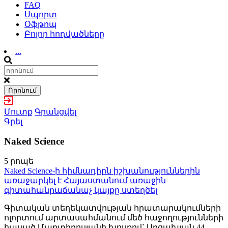
FAQ
Սպորտ
Օֆթոպ
Բոլոր հոդվածները
...
Որոնում
Մուտք
Գրանցվել
Գրել
Naked Science
5 րոպե
Naked Science-ի հիմնադիրն իշխանություններին
առաջարկել է Հայաստանում առաջին
գիտահանրաճանաչ կայքը ստեղծել
Գիտական տեղեկատվության հրատարակումների
ոլորտում արտասահմանում մեծ հաջողությունների
հասած Մարտիրոսյանի խոսքով` Արցախյան 44-