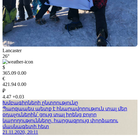
Lancaster
26°
$
365.09
0.00
€
421.94
0.00
₽
4.47
+0.03
Խմբագիրների ընտրությունը
Պարզապես պետք է հնարավորություն տալ մեր
օդաչուներին՝ ցույց տալ իրենց բոլոր
կարողությունները. հարցազրույց փորձառու
մասնագետի հետ
21.11.2020, 20:11