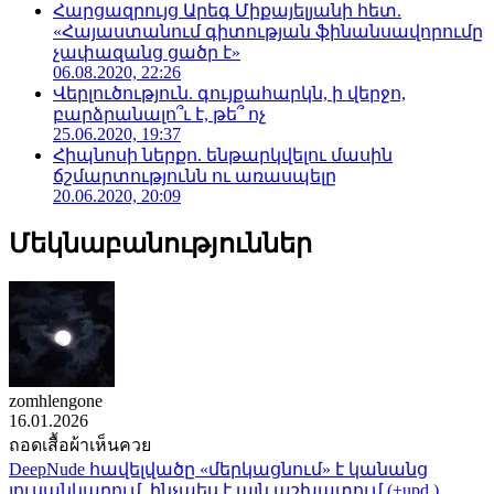
Հարցազրույց Արեգ Միքայելյանի հետ.
«Հայաստանում գիտության ֆինանսավորումը
չափազանց ցածր է»
06.08.2020, 22:26
Վերլուծություն. գույքահարկն, ի վերջո,
բարձրանալո՞ւ է, թե՞ ոչ
25.06.2020, 19:37
Հիպնոսի ներքո. ենթարկվելու մասին
ճշմարտությունն ու առասպելը
20.06.2020, 20:09
Մեկնաբանություններ
zomhlengone
16.01.2026
ถอดเสื้อผ้าเห็นควย
DeepNude հավելվածը «մերկացնում» է կանանց
լուսանկարում. ինչպես է այն աշխատում (+upd.)