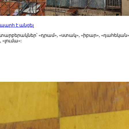
պարհ է անցել
տարբերակներ՝ «դրամ», «ստակ», «իբար», «դահեկան»
 «լումա»: