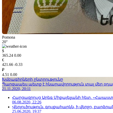
Pomona
20°
$
365.24
0.00
€
421.66
-0.33
₽
4.51
0.00
Խմբագիրների ընտրությունը
Պարզապես պետք է հնարավորություն տալ մեր օդաչո
21.11.2020, 20:11
Հարցազրույց Արեգ Միքայելյանի հետ. «Հայա
06.08.2020, 22:26
Վերլուծություն. գույքահարկն, ի վերջո, բարձրանա
25.06.2020, 19:37