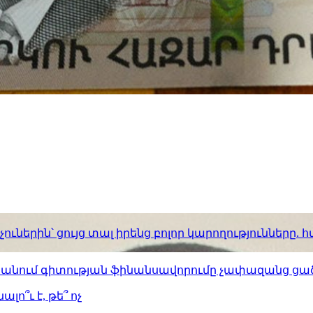
ւներին՝ ցույց տալ իրենց բոլոր կարողությունները
ստանում գիտության ֆինանսավորումը չափազանց ցած
լո՞ւ է, թե՞ ոչ