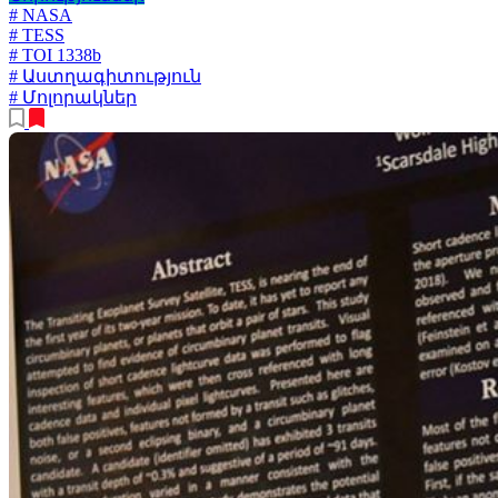
# NASA
# TESS
# TOI 1338b
# Աստղագիտություն
# Մոլորակներ