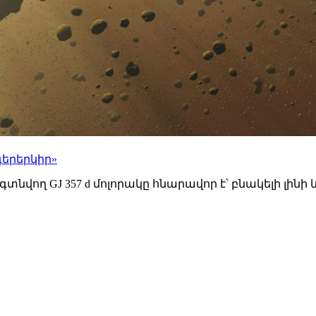
գերերկիր»
տնվող GJ 357 d մոլորակը հնարավոր է՝ բնակելի լին