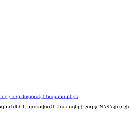
օրը նոր մոլորակ է հայտնաբերել
գամ մեծ է, պտտվում է 2 աստղերի շուրջ: NASA-յի ա