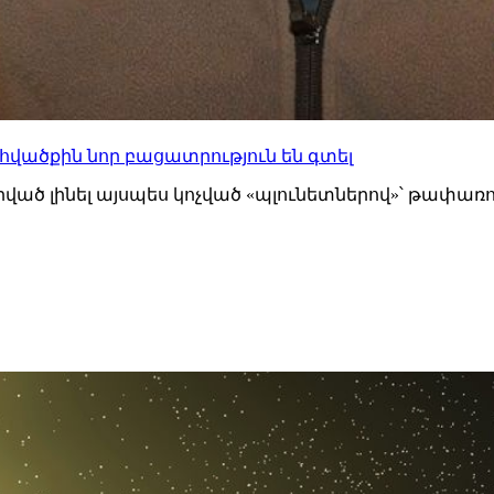
ածքին նոր բացատրություն են գտել
ած լինել այսպես կոչված «պլունետներով»՝ թափառող