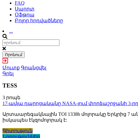
FAQ
Սպորտ
Օֆթոպ
Բոլոր հոդվածները
...
Որոնում
Մուտք
Գրանցվել
Գրել
TESS
3 րոպե
17-ամյա դպրոցականը NASA-յում փորձաշրջանի 3-րդ 
Արտաարեգակնային TOI 1338b մոլորակը Երկրից 7 ան
իսկապես էկզոմոլորակ է:
Գիտություն
Նորություններ