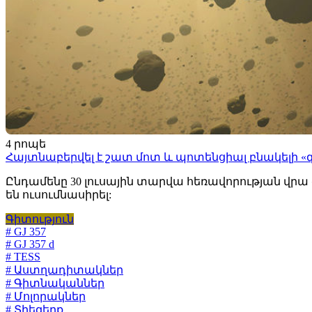
4 րոպե
Հայտնաբերվել է շատ մոտ և պոտենցիալ բնակելի «
Ընդամենը 30 լուսային տարվա հեռավորության վրա գ
են ուսումնասիրել:
Գիտություն
# GJ 357
# GJ 357 d
# TESS
# Աստղադիտակներ
# Գիտնականներ
# Մոլորակներ
# Տիեզերք