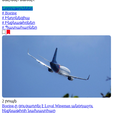
Նորություններ
# Boeing
# Ինդոնեզիա
# Ինքնաթիռներ
# Պատահարներ
2 րոպե
Boeing-ը ցուցադրել է Loyal Wingman անօդաչու
ինքնաթիռի նախատիպը