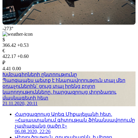
-273°
$
366.42
+0.53
€
422.17
+0.60
₽
4.41
0.00
Խմբագիրների ընտրությունը
Պարզապես պետք է հնարավորություն տալ մեր
օդաչուներին՝ ցույց տալ իրենց բոլոր
կարողությունները. հարցազրույց փորձառու
մասնագետի հետ
21.11.2020, 20:11
Հարցազրույց Արեգ Միքայելյանի հետ.
«Հայաստանում գիտության ֆինանսավորումը
չափազանց ցածր է»
06.08.2020, 22:26
Վերլուծություն. գույքահարկն, ի վերջո,