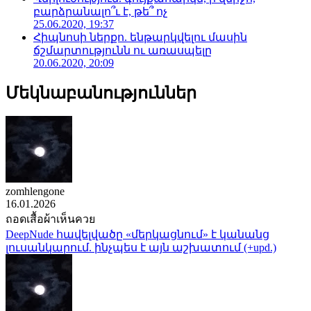
բարձրանալո՞ւ է, թե՞ ոչ
25.06.2020, 19:37
Հիպնոսի ներքո. ենթարկվելու մասին
ճշմարտությունն ու առասպելը
20.06.2020, 20:09
Մեկնաբանություններ
zomhlengone
16.01.2026
ถอดเสื้อผ้าเห็นควย
DeepNude հավելվածը «մերկացնում» է կանանց
լուսանկարում. ինչպես է այն աշխատում (+upd.)