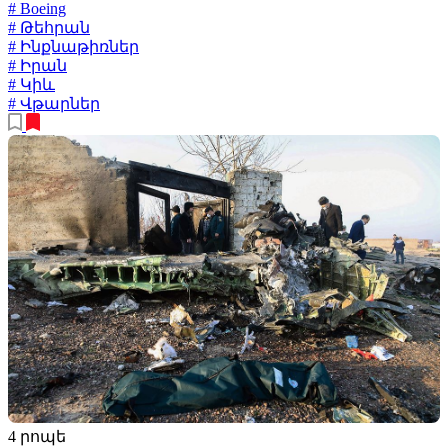
# Boeing
# Թեհրան
# Ինքնաթիռներ
# Իրան
# Կիև
# Վթարներ
4 րոպե