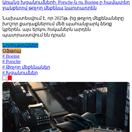
Առանց խցանումների. Porsche-ն ու Boeing-ը համատեղ
ջանքերով թռչող մեքենա կարտադրեն
Նախատեսվում է, որ 2025թ.-ից թռչող մեքենաները
խոշոր քաղաքներում մեծ պահանջարկ ձեռք
կբերեն. այս երկու հսկաներն արդեն
պատրաստվում են դրան:
Նորություններ
Օֆթոպ
# Boeing
# Porsche
# Թռչող մեքենաներ
# Խցանումներ