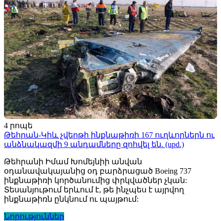
4 րոպե
Թեհրան-Կիև չվերթի ինքնաթիռի 167 ուղևորներն ու
անձնակազմի 9 անդամները զոհվել են. (upd.)
Թեհրանի Իմամ Խոմեյնիի անվան
օդանավակայանից օդ բարձրացած Boeing 737
ինքնաթիռի կործանումից փրկվածներ չկան:
Տեսանյութում երևում է, թե ինչպես է այրվող
ինքնաթիռն ընկնում ու պայթում:
Նորություններ