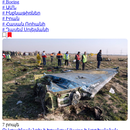
# Boeing
# ԱՄՆ
# Ինքնաթիռներ
# Իրան
# Հասան Ռոհանի
# Ղասեմ Սոլեյմանի
7 րոպե