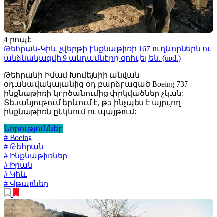
4 րոպե
Թեհրան-Կիև չվերթի ինքնաթիռի 167 ուղևորներն ու
անձնակազմի 9 անդամները զոհվել են. (upd.)
Թեհրանի Իմամ Խոմեյնիի անվան
օդանավակայանից օդ բարձրացած Boeing 737
ինքնաթիռի կործանումից փրկվածներ չկան:
Տեսանյութում երևում է, թե ինչպես է այրվող
ինքնաթիռն ընկնում ու պայթում:
Նորություններ
# Boeing
# Թեհրան
# Ինքնաթիռներ
# Իրան
# Կիև
# Վթարներ