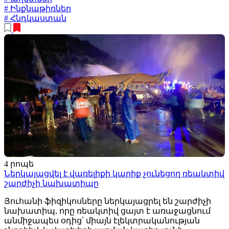
# Ինքնաթիռներ
# Հնդկաստան
4 րոպե
Ներկայացվել է վառելիքի կարիք չունեցող ռեակտիվ
շարժիչի նախատիպը
Յուհանի ֆիզիկոսները ներկայացրել են շարժիչի
նախատիպ, որը ռեակտիվ ցայտ է առաջացնում
անմիջապես օդից՝ միայն էլեկտրականության