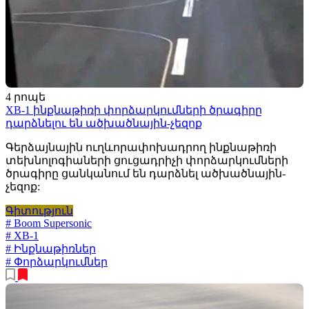
4 րոպե
XB-1 ինքնաթիռի փորձարկումների ծրագիրը
դարձնելու են ածխածնային-չեզոք
Գերձայնային ուղևորափոխադրող ինքնաթիռի
տեխնոլոգիաների ցուցադրիչի փորձարկումների
ծրագիրը ցանկանում են դարձնել ածխածնային-
չեզոք:
Գիտություն
# Boom Supersonic
# XB-1
# Ինքնաթիռներ
# Փորձարկումներ