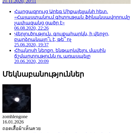
21.11.2020, 20:11
Հարցազրույց Արեգ Միքայելյանի հետ.
«Հայաստանում գիտության ֆինանսավորումը
չափազանց ցածր է»
06.08.2020, 22:26
Վերլուծություն. գույքահարկն, ի վերջո,
բարձրանալո՞ւ է, թե՞ ոչ
25.06.2020, 19:37
Հիպնոսի ներքո. ենթարկվելու մասին
ճշմարտությունն ու առասպելը
20.06.2020, 20:09
Մեկնաբանություններ
zomhlengone
16.01.2026
ถอดเสื้อผ้าเห็นควย