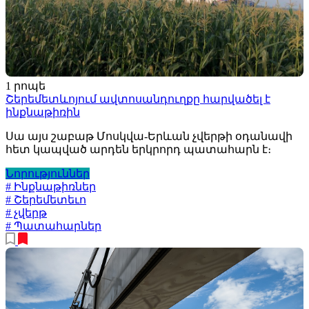
1 րոպե
Շերեմետևոյում ավտոսանդուղքը հարվածել է
ինքնաթիռին
Սա այս շաբաթ Մոսկվա-Երևան չվերթի օդանավի
հետ կապված արդեն երկրորդ պատահարն է։
Նորություններ
# Ինքնաթիռներ
# Շերեմետեւո
# չվերթ
# Պատահարներ