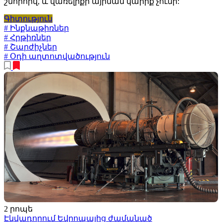
շնորհիվ, և վառելիքի այրման կարիք չունի:
Գիտություն
# Ինքնաթիռներ
# Հրթիռներ
# Շարժիչներ
# Օդի աղտոտվածություն
2 րոպե
Էկվադորում Եվրոպայից ժամանած