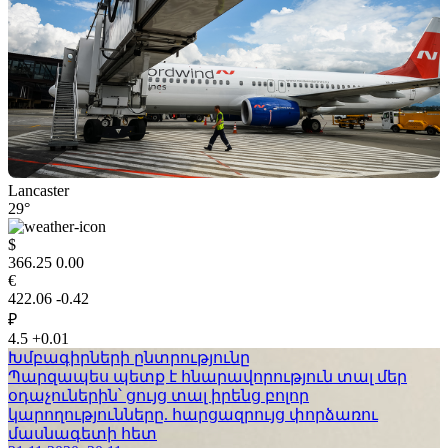
Lancaster
29°
$
366.25
0.00
€
422.06
-0.42
₽
4.5
+0.01
Խմբագիրների ընտրությունը
Պարզապես պետք է հնարավորություն տալ մեր
օդաչուներին՝ ցույց տալ իրենց բոլոր
կարողությունները. հարցազրույց փորձառու
մասնագետի հետ