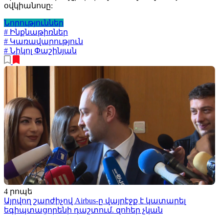
օվկիանոսը:
Նորություններ
# Ինքնաթիռներ
# Կառավարություն
# Նիկոլ Փաշինյան
4 րոպե
Այրվող շարժիչով Airbus-ը վայրէջք է կատարել
եգիպտացորենի դաշտում. զոհեր չկան