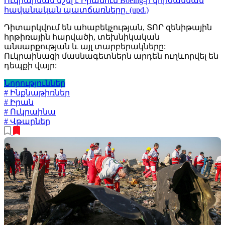
Ուկրաինան նշել է Իրանում Boeing-ի կործանման
հավանական պատճառները. (upd.)
Դիտարկվում են ահաբեկչության, ՏՈՐ զենիթային
հրթիռային հարվածի, տեխնիկական
անսարքության և այլ տարբերակները:
Ուկրաինացի մասնագետներն արդեն ուղևորվել են
դեպքի վայր:
Նորություններ
# Ինքնաթիռներ
# Իրան
# Ուկրաինա
# Վթարներ