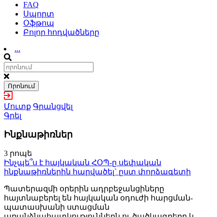
FAQ
Սպորտ
Օֆթոպ
Բոլոր հոդվածները
...
Որոնում
Մուտք
Գրանցվել
Գրել
Ինքնաթիռներ
3 րոպե
Ինչպե՞ս է հայկական ՀՕՊ-ը սեփական
ինքնաթիռներին հարվածել` ըստ փորձագետի
Պատերազմի օրերին ադրբեջանցիները
հայտնաբերել են հայկական օդուժի հարցման-
պատասխանի ստացման
առանձնահատկություններն ու ծածկագրերը և