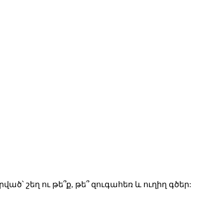
՝ շեղ ու թե՞ք, թե՞ զուգահեռ և ուղիղ գծեր: