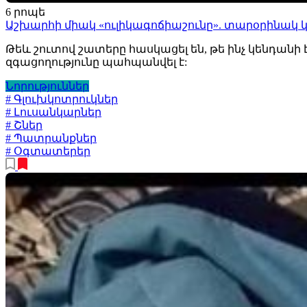
6 րոպե
Աշխարհի միակ «ուլիկագոճիաշունը». տարօրինակ
Թեև շուտով շատերը հասկացել են, թե ինչ կենդանի 
զգացողությունը պահպանվել է:
Նորություններ
# Գլուխկոտրուկներ
# Լուսանկարներ
# Շներ
# Պատրանքներ
# Օգտատերեր