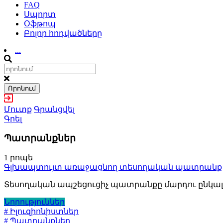
FAQ
Սպորտ
Օֆթոպ
Բոլոր հոդվածները
...
Որոնում
Մուտք
Գրանցվել
Գրել
Պատրանքներ
1 րոպե
Գլխապտույտ առաջացնող տեսողական պատրանք
Տեսողական ապշեցուցիչ պատրանքը մարդու ընկալումը
Նորություններ
# Իլուզիոնիստներ
# Պատրանքներ