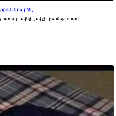
րուկ է դարձել
 համար ավելի լավ չի դարձել. տհաճ