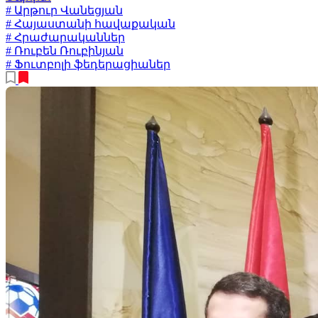
# Արթուր Վանեցյան
# Հայաստանի հավաքական
# Հրաժարականներ
# Ռուբեն Ռուբինյան
# Ֆուտբոլի ֆեդերացիաներ