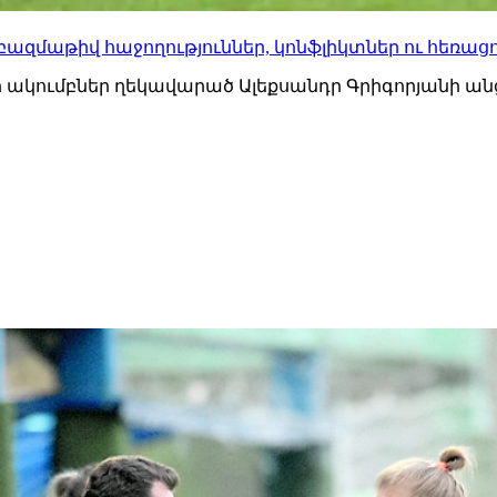
ազմաթիվ հաջողություններ, կոնֆլիկտներ ու հեռացում
 ակումբներ ղեկավարած Ալեքսանդր Գրիգորյանի անց