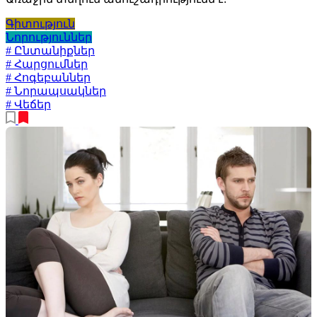
Գիտություն
Նորություններ
# Ընտանիքներ
# Հարցումներ
# Հոգեբաններ
# Նորապսակներ
# Վեճեր