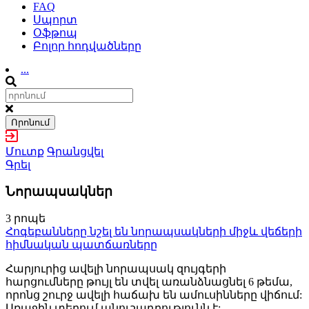
FAQ
Սպորտ
Օֆթոպ
Բոլոր հոդվածները
...
Որոնում
Մուտք
Գրանցվել
Գրել
Նորապսակներ
3 րոպե
Հոգեբանները նշել են նորապսակների միջև վեճերի
հիմնական պատճառները
Հարյուրից ավելի նորապսակ զույգերի
հարցումները թույլ են տվել առանձնացնել 6 թեմա,
որոնց շուրջ ավելի հաճախ են ամուսինները վիճում:
Առաջին տեղում անուշադրությունն է: