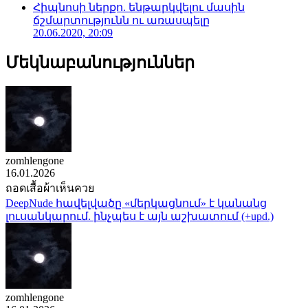
Հիպնոսի ներքո. ենթարկվելու մասին
ճշմարտությունն ու առասպելը
20.06.2020, 20:09
Մեկնաբանություններ
zomhlengone
16.01.2026
ถอดเสื้อผ้าเห็นควย
DeepNude հավելվածը «մերկացնում» է կանանց
լուսանկարում. ինչպես է այն աշխատում (+upd.)
zomhlengone