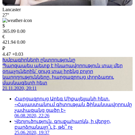
Lancaster
27°
$
365.09
0.00
€
421.94
0.00
₽
4.47
+0.03
Խմբագիրների ընտրությունը
Պարզապես պետք է հնարավորություն տալ մեր
օդաչուներին՝ ցույց տալ իրենց բոլոր
կարողությունները. հարցազրույց փորձառու
մասնագետի հետ
21.11.2020, 20:11
Հարցազրույց Արեգ Միքայելյանի հետ.
«Հայաստանում գիտության ֆինանսավորումը
չափազանց ցածր է»
06.08.2020, 22:26
Վերլուծություն. գույքահարկն, ի վերջո,
բարձրանալո՞ւ է, թե՞ ոչ
25.06.2020, 19:37