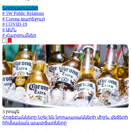
Նորություններ
# 5W Public Relations
# Corona գարեջուր
# COVID-19
# ԱՄՆ
# Հարցումներ
3 րոպե
Հոգեբանները նշել են նորապսակների միջև վեճերի
հիմնական պատճառները