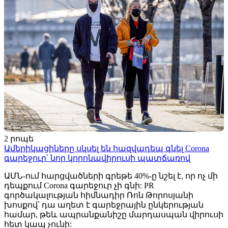
2 րոպե
Ամերիկացիները սկսել են հազվադեպ գնել Corona
գարեջուր՝ նոր կորոնավիրուսի պատճառով
ԱՄՆ-ում հարցվածների գրեթե 40%-ը նշել է, որ ոչ մի
դեպքում Corona գարեջուր չի գնի: PR
գործակալության հիմնադիր Ռոն Թորոսյանի
խոսքով՝ դա աղետ է գարեջրային ընկերության
համար, թեև ապրանքանիշը մարդասպան վիրուսի
հետ կապ չունի: