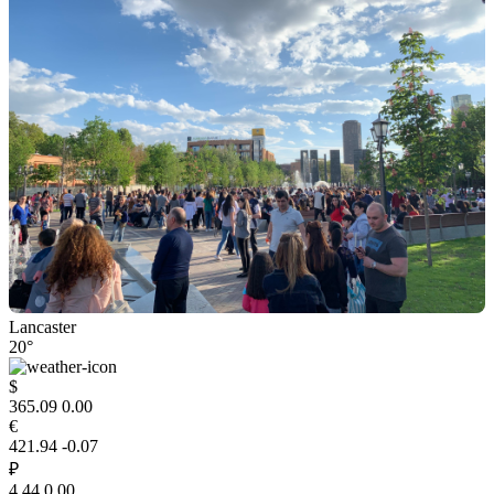
Lancaster
20°
$
365.09
0.00
€
421.94
-0.07
₽
4.44
0.00