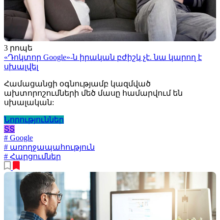
3 րոպե
«Դոկտոր Google»-ն իրական բժիշկ չէ. նա կարող է
սխալվել
Համացանցի օգնությամբ կազմված
ախտորոշումների մեծ մասը համարվում են
սխալական:
Նորություններ
ՏՏ
# Google
# առողջապահություն
# Հարցումներ