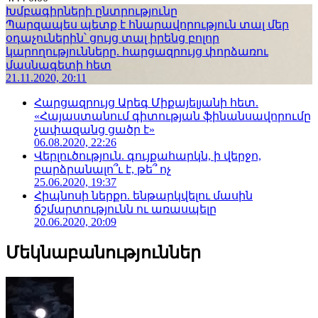
Խմբագիրների ընտրությունը
Պարզապես պետք է հնարավորություն տալ մեր
օդաչուներին՝ ցույց տալ իրենց բոլոր
կարողությունները. հարցազրույց փորձառու
մասնագետի հետ
21.11.2020, 20:11
Հարցազրույց Արեգ Միքայելյանի հետ.
«Հայաստանում գիտության ֆինանսավորումը
չափազանց ցածր է»
06.08.2020, 22:26
Վերլուծություն. գույքահարկն, ի վերջո,
բարձրանալո՞ւ է, թե՞ ոչ
25.06.2020, 19:37
Հիպնոսի ներքո. ենթարկվելու մասին
ճշմարտությունն ու առասպելը
20.06.2020, 20:09
Մեկնաբանություններ