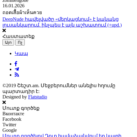
zomhlengone
16.01.2026
ถอดเสื้อผ้าเห็นควย
DeepNude հավելվածը «մերկացնում» է կանանց
լուսանկարում. ինչպես է այն աշխատում (+upd.)
Հաստատեք
Այո
Ոչ
Կապ
©2019 Շեշտ.am. Մեջբերումներ անելիս հղումը
պարտադիր է:
Designed by
Flatstudio
Մուտք գործեք
Вконтакте
Facebook
Twitter
Google
Մուտք գործելով Դուք համաձայնվում եք կայքի