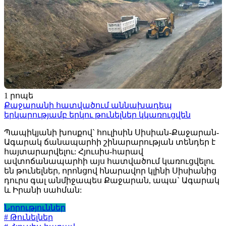
1 րոպե
Քաջարանի հատվածում աննախադեպ
երկարությամբ երկու թունելներ կկառուցվեն
Պապիկյանի խոսքով` հուլիսին Սիսիան-Քաջարան-
Ագարակ ճանապարհի շինարարության տենդեր է
հայտարարվելու: Հյուսիս-հարավ
ավտոճանապարհի այս հատվածում կառուցվելու
են թունելներ, որոնցով հնարավոր կլինի Սիսիանից
դուրս գալ անմիջապես Քաջարան, ապա` Ագարակ
և Իրանի սահման:
Նորություններ
# Թունելներ