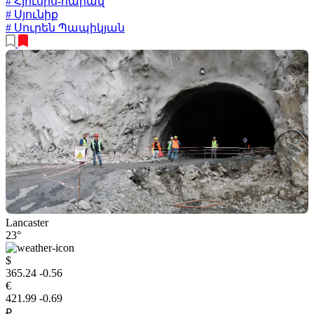
# Հյուսիս-հարավ
# Սյունիք
# Սուրեն Պապիկյան
Lancaster
23°
$
365.24
-0.56
€
421.99
-0.69
₽