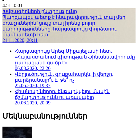
4.51
-0.01
Խմբագիրների ընտրությունը
Պարզապես պետք է հնարավորություն տալ մեր
օդաչուներին՝ ցույց տալ իրենց բոլոր
կարողությունները. հարցազրույց փորձառու
մասնագետի հետ
21.11.2020, 20:11
Հարցազրույց Արեգ Միքայելյանի հետ.
«Հայաստանում գիտության ֆինանսավորումը
չափազանց ցածր է»
06.08.2020, 22:26
Վերլուծություն. գույքահարկն, ի վերջո,
բարձրանալո՞ւ է, թե՞ ոչ
25.06.2020, 19:37
Հիպնոսի ներքո. ենթարկվելու մասին
ճշմարտությունն ու առասպելը
20.06.2020, 20:09
Մեկնաբանություններ