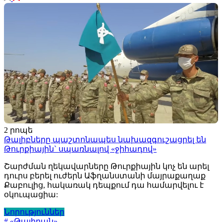
2 րոպե
Թալիբները պաշտոնապես նախազգուշացրել են
Թուրքիային` սպառնալով «ջիհադով»
Շարժման ղեկավարները Թուրքիային կոչ են արել
դուրս բերել ուժերն Աֆղանստանի մայրաքաղաք
Քաբուլից, հակառակ դեպքում դա համարվելու է
օկուպացիա:
Նորություններ
# «Թալիբան»