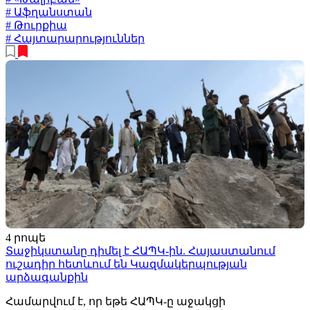
# Աֆղանստան
# Թուրքիա
# Հայտարարություններ
4 րոպե
Տաջիկստանը դիմել է ՀԱՊԿ-ին. Հայաստանում
ուշադիր հետևում են Կազմակերպության
արձագանքին
Համարվում է, որ եթե ՀԱՊԿ-ը աջակցի