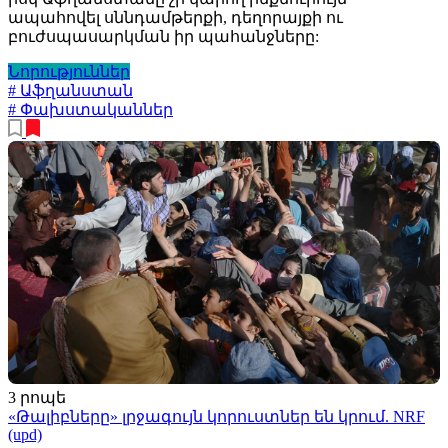
ապահովել սննդամթերքի, դեղորայքի ու
բուժսպասարկման իր պահանջները:
Նորություններ
# Աֆղանստան
# Փախստականներ
3 րոպե
«Թալիբները» լրջագույն կորուստներ են կրում. NRF
(upd)