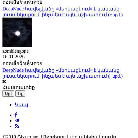
ถอดเสื้อผ้าเห็นควย
DeepNude հավելվածը «մերկացնում» է կանանց
լուսանկարում. ինչպես է այն աշխատում (+upd.)
zomhlengone
16.01.2026
ถอดเสื้อผ้าเห็นควย
DeepNude հավելվածը «մերկացնում» է կանանց
լուսանկարում. ինչպես է այն աշխատում (+upd.)
Հաստատեք
Այո
Ոչ
Կապ
©2019 Շեշտ.am. Մեջբերումներ անելիս հղումը