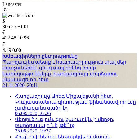
Lancaster
32°
$
366.25
+1.01
€
422.48
+0.96
₽
4.49
0.00
Խմբագիրների ընտրությունը
Պարզապես պետք է հնարավորություն տալ մեր
օդաչուներին՝ ցույց տալ իրենց բոլոր
կարողությունները. հարցազրույց փորձառու
մասնագետի հետ
21.11.2020, 20:11
Հարցազրույց Արեգ Միքայելյանի հետ.
«Հայաստանում գիտության ֆինանսավորումը
չափազանց ցածր է»
06.08.2020, 22:26
Վերլուծություն. գույքահարկն, ի վերջո,
բարձրանալո՞ւ է, թե՞ ոչ
25.06.2020, 19:37
Հիպնոսի ներքո. ենթարկվելու մասին