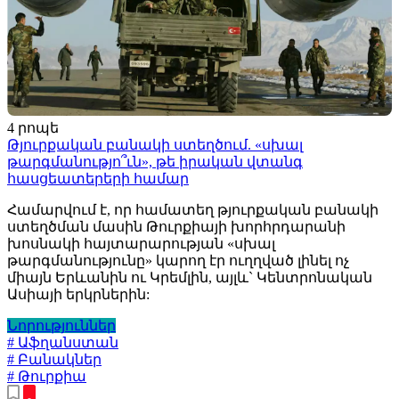
4 րոպե
Թյուրքական բանակի ստեղծում. «սխալ
թարգմանությո՞ւն», թե իրական վտանգ
հասցեատերերի համար
Համարվում է, որ համատեղ թյուրքական բանակի
ստեղծման մասին Թուրքիայի խորհրդարանի
խոսնակի հայտարարության «սխալ
թարգմանությունը» կարող էր ուղղված լինել ոչ
միայն Երևանին ու Կրեմլին, այլև` Կենտրոնական
Ասիայի երկրներին:
Նորություններ
# Աֆղանստան
# Բանակներ
# Թուրքիա