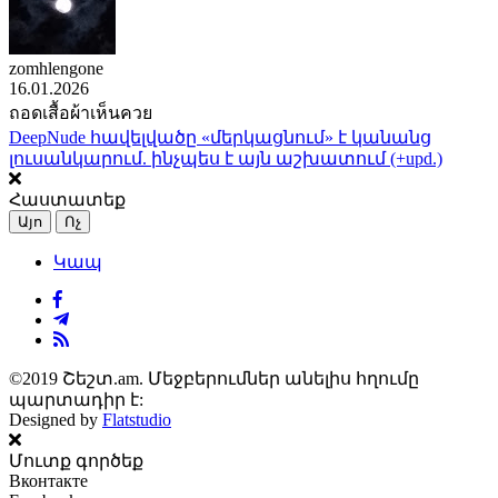
zomhlengone
16.01.2026
ถอดเสื้อผ้าเห็นควย
DeepNude հավելվածը «մերկացնում» է կանանց
լուսանկարում. ինչպես է այն աշխատում (+upd.)
Հաստատեք
Այո
Ոչ
Կապ
©2019 Շեշտ.am. Մեջբերումներ անելիս հղումը
պարտադիր է:
Designed by
Flatstudio
Մուտք գործեք
Вконтакте