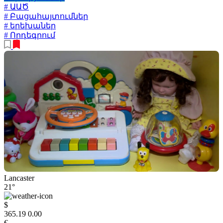
# ԱԱԾ
# Բացահայտումներ
# երեխաներ
# Որդեգրում
Lancaster
21°
$
365.19
0.00
€