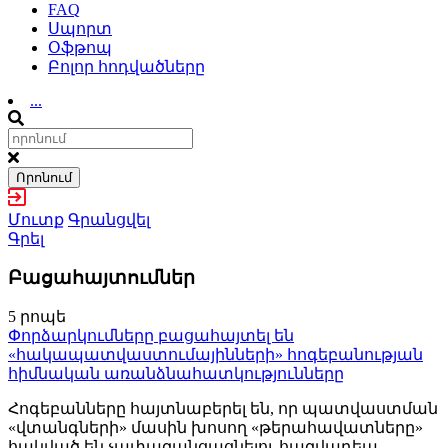
FAQ
Սպորտ
Օֆթոպ
Բոլոր հոդվածները
...
Որոնում
Մուտք
Գրանցվել
Գրել
Բացահայտումներ
5 րոպե
Փորձարկումները բացահայտել են
«հակապատվաստումայինների» հոգեբանության
հիմնական առանձնահատկությունները
Հոգեբանները հայտնաբերել են, որ պատվաստման
«վտանգների» մասին խոսող «թերահավատները»
հակված են չափազանցացնելու հազվադեպ