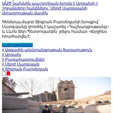
ԱԱԾ նախկին պաշտոնյան խոսել է Արցախի 5
շրջանները հանձնելու՝ Սերժ Սարգսյանի
մտադրության մասին
Գեներալ-մայոր Տիգրան Բարսեղյանի խոսքով՝
Սարգսյանը փորձել է կաշառել «Դաշնակցությանը»
և Լևոն Տեր-Պետրոսյանին՝ լռելու համար: Վերջինս
հրաժարվել է:
Նորություններ
# Ազգային անվտանգության ծառայություն
# Արցախ
# Բացահայտումներ
# Սերժ Սարգսյան
# Տիգրան Բարսեղյան