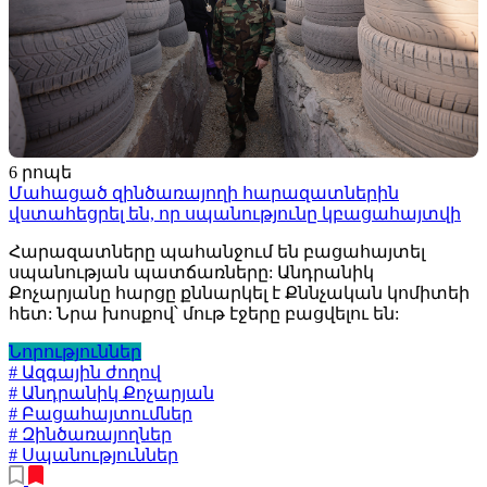
6 րոպե
Մահացած զինծառայողի հարազատներին
վստահեցրել են, որ սպանությունը կբացահայտվի
Հարազատները պահանջում են բացահայտել
սպանության պատճառները: Անդրանիկ
Քոչարյանը հարցը քննարկել է Քննչական կոմիտեի
հետ: Նրա խոսքով՝ մութ էջերը բացվելու են:
Նորություններ
# Ազգային ժողով
# Անդրանիկ Քոչարյան
# Բացահայտումներ
# Զինծառայողներ
# Սպանություններ