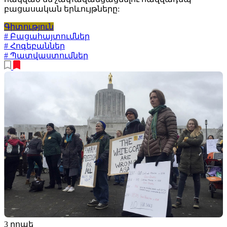
բացասական երևույթները:
Գիտություն
# Բացահայտումներ
# Հոգեբաններ
# Պատվաստումներ
3 րոպե