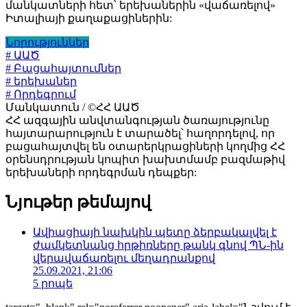
մանկատների հետ՝ երեխաներին «վաճառելով»
Իտալիայի քաղաքացիներին:
Նորություններ
# ԱԱԾ
# Բացահայտումներ
# երեխաներ
# Որդեգրում
Մանկատուն / ©ՀՀ ԱԱԾ
ՀՀ ազգային անվտանգության ծառայությունը
հայտարարություն է տարածել՝ հաղորդելով, որ
բացահայտվել են օտարերկրացիների կողմից ՀՀ
օրենսդրության կոպիտ խախտմամբ բազմաթիվ
երեխաների որդեգրման դեպքեր:
Նյութեր թեմայով
Ավիացիայի նախկին պետը ձերբակալվել է
ժամկետնանց հրթիռները թանկ գնով ՊՆ-ին
վերավաճառելու մեղադրանքով
25.09.2021, 21:06
5 րոպե