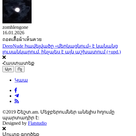
zomhlengone
16.01.2026
ถอดเสื้อผ้าเห็นควย
DeepNude հավելվածը «մերկացնում» է կանանց
լուսանկարում. ինչպես է այն աշխատում (+upd.)
Հաստատեք
Այո
Ոչ
Կապ
©2019 Շեշտ.am. Մեջբերումներ անելիս հղումը
պարտադիր է:
Designed by
Flatstudio
Մուտք գործեք