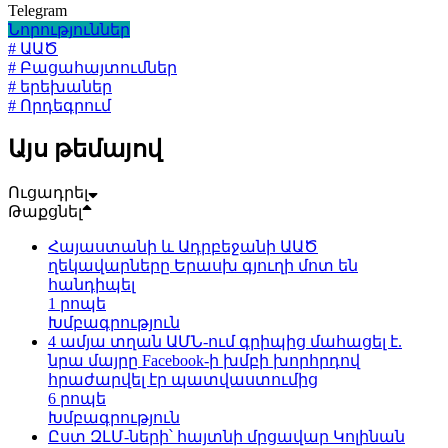
Telegram
Նորություններ
# ԱԱԾ
# Բացահայտումներ
# երեխաներ
# Որդեգրում
Այս թեմայով
Ուցադրել
Թաքցնել
Հայաստանի և Ադրբեջանի ԱԱԾ
ղեկավարները Երասխ գյուղի մոտ են
հանդիպել
1 րոպե
Խմբագրություն
4 ամյա տղան ԱՄՆ-ում գրիպից մահացել է.
նրա մայրը Facebook-ի խմբի խորհրդով
հրաժարվել էր պատվաստումից
6 րոպե
Խմբագրություն
Ըստ ԶԼՄ-ների՝ հայտնի մրցավար Կոլինան