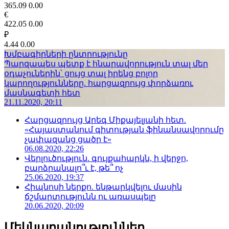
365.09
0.00
€
422.05
0.00
₽
4.44
0.00
Խմբագիրների ընտրությունը
Պարզապես պետք է հնարավորություն տալ մեր
օդաչուներին՝ ցույց տալ իրենց բոլոր
կարողությունները. հարցազրույց փորձառու
մասնագետի հետ
21.11.2020, 20:11
Հարցազրույց Արեգ Միքայելյանի հետ.
«Հայաստանում գիտության ֆինանսավորումը
չափազանց ցածր է»
06.08.2020, 22:26
Վերլուծություն. գույքահարկն, ի վերջո,
բարձրանալո՞ւ է, թե՞ ոչ
25.06.2020, 19:37
Հիպնոսի ներքո. ենթարկվելու մասին
ճշմարտությունն ու առասպելը
20.06.2020, 20:09
Մեկնաբանություններ