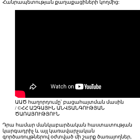
Հանրապետության քաղաքացիների կողմից:
ԱԱԾ հաղորդումը՝ բացահայտման մասին
/ ©ՀՀ ԱԶԳԱՅԻՆ ԱՆՎՏԱՆԳՈՒԹՅԱՆ
ԾԱՌԱՅՈՒԹՅՈՒՆ
Դրա համար մանկաբարձական հաստատության
կարգադրիչ և այլ կառավարչական
գործառույթներով օժտված մի շարք ծառայողներ,