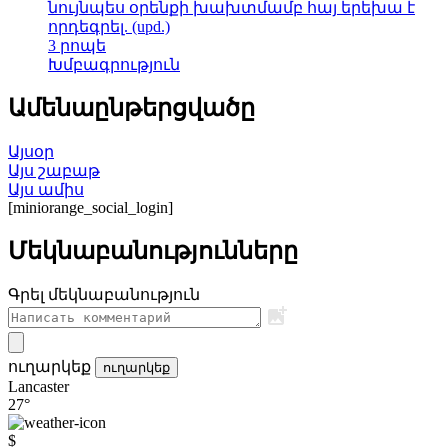
նույնպես օրենքի խախտմամբ հայ երեխա է
որդեգրել. (upd.)
3 րոպե
Խմբագրություն
Ամենաընթերցվածը
Այսօր
Այս շաբաթ
Այս ամիս
[miniorange_social_login]
Մեկնաբանությունները
Գրել մեկնաբանություն
ուղարկեք
ուղարկեք
Lancaster
27°
$