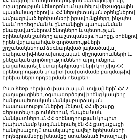
ՀՀ ազգային անվտանգության ծառայությունը,
ուշադրության կենտրոնում պահելով միջազգային
պայմանագրերով և ՀՀ ներպետական օրենքներով
ամրագրված երեխաների իրավունքները, ինչպես
նաև՝ որդեգրման և ընտանիքի պահպանման
բնագավառներում ծնողների և պետության
օրինական շահերը պաշտպանելու հարցը, օրենքով
իրեն վերապահված գործառույթների
շրջանակներում ձեռնարկված լայնածավալ
օպերատիվ-հետախուզական միջոցառումների և
քննչական գործողությունների արդյունքում
բացահայտել է օտարերկրացիների կողմից ՀՀ
օրենսդրության կոպիտ խախտմամբ բազմաթիվ
երեխաների որդեգրման դեպքեր:
Ըստ ձեռք բերված փաստական տվյալների՝ ՀՀ 2
քաղաքացիներ, օգտագործելով իրենց կապերը
հանրապետական մանկաբարձական
հաստատություններից մեկում, ՀՀ մի շարք
գերատեսչություններում, ինչպես նաև
մանկատներում, ՀՀ օրենսդրության կոպիտ
խախտմամբ կազմակերպել են ՀՀ քաղաքացի
հանդիսացող 3 տասնյակից ավելի երեխաների
որդեգրումները խնամքը ստանձնած Իտալիայի