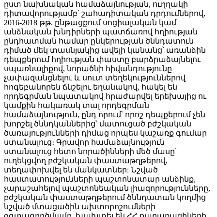
ըստ նախնական համաձայնության, ուղղակի
դիտավորությամբ՝ շահադիտական դրդումներով,
2016-2018 թթ. ընթացքում սոցիալական կամ
անձնական խնդիրների պատճառով հղիության
ընդհատման համար ընկերության ծննդատուն
դիմած մեկ տասնյակից ավելի կանանց՝ առանձին
դեպքերում հղիության փաստը բարձրաձայնելու
սպառնալիքով, նորածնի հիվանդությունը
չափազանցնելու և սուտ տեղեկություններով
հոգեբանորեն ճնշելու եղանակով, հակել են
որդեգրման նպատակով հրաժարվել երեխայից ու
կամքին հակառակ տալ որդեգրման
համաձայնություն, ընդ որում՝ որոշ դեպքերում չեն
խորշել ծննդկաններից՝ մատուցած բժշկական
ծառայությունների դիմաց որպես կաշառք գումար
ստանալուց։ Գրավոր համաձայնություն
ստանալուց հետո նորածինների մեծ մասը՝
ուղեկցվող բժշկական փաստաթղթերով,
տեղափոխվել են մանկատներ: Նշված
հաստատությունների պաշտոնատար անձինք,
չարաշահելով պաշտոնեական լիազորությունները,
բժշկական փաստաթղթերում ծննդատան կողմից
նշված մտացածին ախտորոշումների
օգտագործմամբ, խախտել են ՀՀ քաղաքացիների