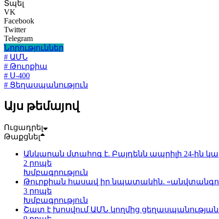
Տպել
VK
Facebook
Twitter
Telegram
Նորություններ
# ԱՄՆ
# Թուրքիա
# Ս-400
# Ցեղասպանություն
Այս թեմայով
Ուցադրել
Թաքցնել
Անկարան մտահոգ է. Բայդենն ապրիլի 24-ին կա
2 րոպե
Խմբագրություն
Թուրքիան հասավ իր նպատակին. «անվտանգութ
3 րոպե
Խմբագրություն
Շատ է խոսվում ԱՄՆ կողմից ցեղասպանության 
9 րոպե