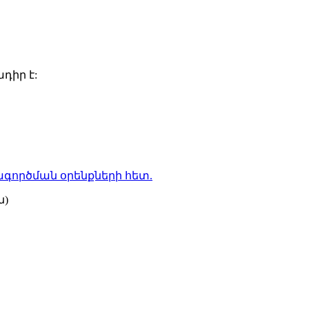
դիր է:
գործման օրենքների
հետ.
ն)