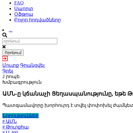
FAQ
Սպորտ
Օֆթոպ
Բոլոր հոդվածները
...
Որոնում
Մուտք
Գրանցվել
Գրել
2 րոպե
Խմբագրություն
ԱՄՆ-ը կճանաչի Ցեղասպանությունը, եթե Թ
Պատգամավորը խորհուրդ է տվել փոփոխել ժամկետնե
Նորություններ
# ԱՄՆ
# Թուրքիա
# Ս-400