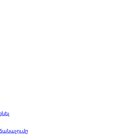
նել
 ճանաչումը