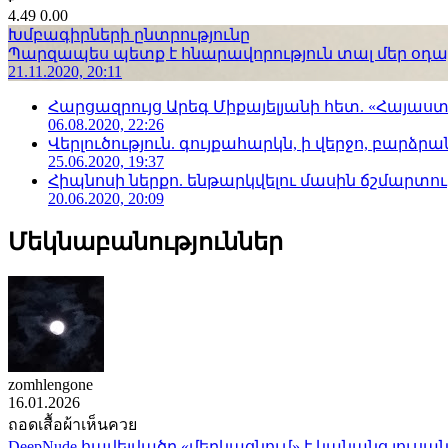
4.49
0.00
Խմբագիրների ընտրությունը
Պարզապես պետք է հնարավորություն տալ մեր օդաչո
21.11.2020, 20:11
Հարցազրույց Արեգ Միքայելյանի հետ. «Հայա
06.08.2020, 22:26
Վերլուծություն. գույքահարկն, ի վերջո, բարձրանա
25.06.2020, 19:37
Հիպնոսի ներքո. ենթարկվելու մասին ճշմարտու
20.06.2020, 20:09
Մեկնաբանություններ
zomhlengone
16.01.2026
ถอดเสื้อผ้าเห็นควย
DeepNude հավելվածը «մերկացնում» է կանանց լուսան