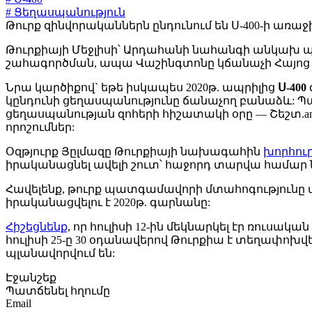
# Ցեղասպանություն
Թուրք զինվորականներն ընդունում են Ս-400-ի առաջի
Թուրքիայի Մեջլիսի՝ Արդահանի նահանգի անկախ պա
շահագործման, ապա Վաշինգտոնը կճանաչի Հայոց 
Նրա կարծիքով` եթե իսկապես 2020թ. ապրիլից
Ս-400
կընդունի ցեղասպանությունը ճանաչող բանաձև:
ցեղասպանության զոհերի հիշատակի օրը — Շեշտ.am)
որոշումներ:
Օզթյուրք Յըլմազը Թուրքիայի նախագահին
խորհուր
իրականացնել ավելի շուտ՝ հաջորդ տարվա համար 
Հավելենք, թուրք պատգամավորի մտահոգությունը
իրականացվելու է 2020թ. գարնանը:
Հիշեցնենք
, որ հուլիսի 12-ին մեկնարկել էր ռու
հուլիսի 25-ը 30 օդանավերով Թուրքիա է տեղափոխ
պլանավորվում են:
Էջանշեք
Պատճենել հղումը
Email