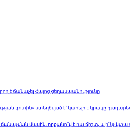
րող է ճանաչել Հայոց ցեղասպանությունը
յան գոտին» ստեղծված է՝ կարելի է կրակը դադարեց
ճանաչման մասին. որքանո՞վ է դա ճիշտ, և ի՞նչ կտա