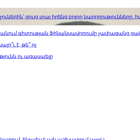
ւներին՝ ցույց տալ իրենց բոլոր կարողությունները
ստանում գիտության ֆինանսավորումը չափազանց ցած
լո՞ւ է, թե՞ ոչ
թյունն ու առասպելը
կարում. ինչպես է այն աշխատում (+upd.)