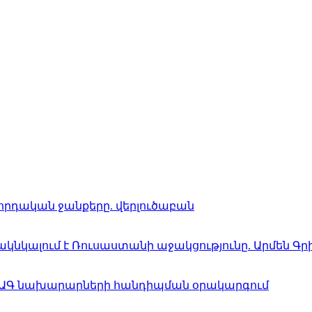
որդական ջանքերը. վերլուծաբան
ակնկալում է Ռուսաստանի աջակցությունը. Արմեն Գր
ի ԱԳ նախարարների հանդիպման օրակարգում