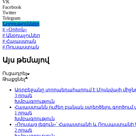
VK
Facebook
Twitter
Telegram
Նորություններ
# «Օրիոն»
# Անօդաչուներ
# Հայաստան
# Ռուսաստան
Այս թեմայով
Ուցադրել
Թաքցնել
Ադրբեջանը տորպեդահարում է Մոսկվայի միջն
3 րոպե
Խմբագրություն
Հայաստանն ուժեղ բանակ ստեղծելու գործում 
1 րոպե
Խմբագրություն
«Ռուսաց լեզուն»՝ Հայաստանի և Ռուսաստան
2 րոպե
Խմբագրություն