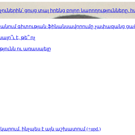
ւներին՝ ցույց տալ իրենց բոլոր կարողությունները
ստանում գիտության ֆինանսավորումը չափազանց ցած
լո՞ւ է, թե՞ ոչ
թյունն ու առասպելը
կարում. ինչպես է այն աշխատում (+upd.)