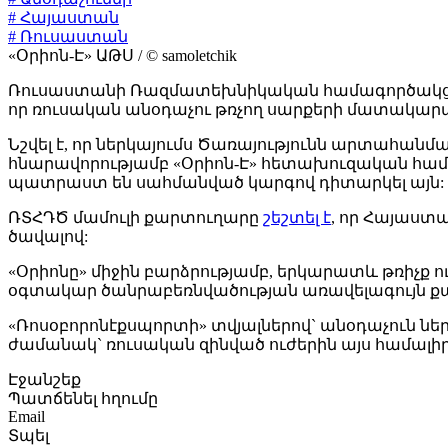
# Հայաստան
# Ռուսաստան
«Օրիոն-Է» ԱԹՍ / © samoletchik
Ռուսաստանի Ռազմատեխնիկական համագործակցությ
որ ռուսական անօդաչու թռչող սարքերի մատակարա
Նշվել է, որ ներկայումս Ծառայությունն արտահան
հնարավորությամբ «Օրիոն-Է» հետախուզական համ
պատրաստ են սահմանված կարգով դիտարկել այն:
ՌՏՀԴԾ մամուլի քարտուղարը
շեշտել է
, որ Հայաստ
ծավալով:
«Օրիոնը» միջին բարձրությամբ, երկարատև թռիչք ու
օգտակար ծանրաբեռնվածության առավելագույն քաշը
«Ռոսօբորոնէքսպորտի» տվյալներով` անօդաչուն ն
ժամանակ` ռուսական զինված ուժերին այս համալի
Էջանշեք
Պատճենել հղումը
Email
Տպել