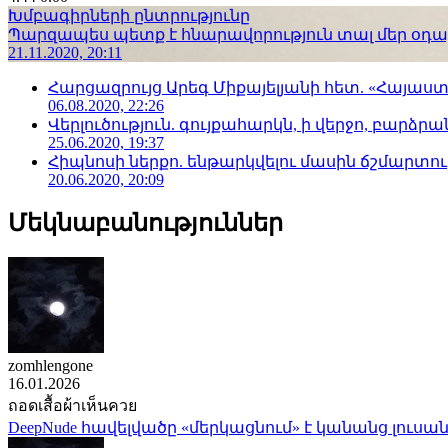
Խմբագիրների ընտրությունը
Պարզապես պետք է հնարավորություն տալ մեր օդաչո
21.11.2020, 20:11
Հարցազրույց Արեգ Միքայելյանի հետ. «Հայա
06.08.2020, 22:26
Վերլուծություն. գույքահարկն, ի վերջո, բարձրանա
25.06.2020, 19:37
Հիպնոսի ներքո. ենթարկվելու մասին ճշմարտու
20.06.2020, 20:09
Մեկնաբանություններ
zomhlengone
16.01.2026
ถอดเสื้อผ้าเห็นควย
DeepNude հավելվածը «մերկացնում» է կանանց լուսան