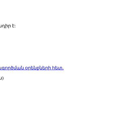
դիր է:
գործման օրենքների
հետ.
ն)