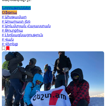
Նորություններ
Օֆթոպ
# Ախթամար
# Արարատ լեռ
# Արևմտյան Հայաստան
# Թուրքիա
# Լեռնագնացություն
# Վան
# Վերելք