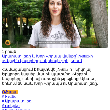
1 րոպե
Արարատ լեռը և Խոր Վիրապ վանքը` Netflix-ի
«Վերջին կայսրերը» սերիալի թրեյլերում
Համացանցում է հայտնվել Netflix-ի ` Նիկոլայ
Երկրորդ կայսեր մասին պատմող «Վերջին
կայսրերը» սերիալի առաջին թրեյլերը: Այնտեղ
երևում են նաև Խոր Վիրապն ու Արարատ լեռը:
Օֆթոպ
# Netflix
# Արարատ լեռ
# թրեյլեր