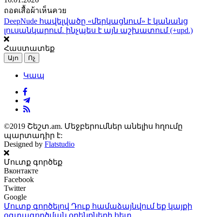
ถอดเสื้อผ้าเห็นควย
DeepNude հավելվածը «մերկացնում» է կանանց
լուսանկարում. ինչպես է այն աշխատում (+upd.)
Հաստատեք
Այո
Ոչ
Կապ
©2019 Շեշտ.am. Մեջբերումներ անելիս հղումը
պարտադիր է:
Designed by
Flatstudio
Մուտք գործեք
Вконтакте
Facebook
Twitter
Google
Մուտք գործելով Դուք համաձայնվում եք կայքի
օգտագործման օրենքների
հետ.