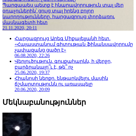
Պարզապես պետք է հնարավորություն տալ մեր
օդաչուներին՝ ցույց տալ իրենց բոլոր
կարողությունները. հարցազրույց փորձառու
մասնագետի հետ
21.11.2020, 20:11
Հարցազրույց Արեգ Միքայելյանի հետ.
«Հայաստանում գիտության ֆինանսավորումը
չափազանց ցածր է»
06.08.2020, 22:26
Վերլուծություն. գույքահարկն, ի վերջո,
բարձրանալո՞ւ է, թե՞ ոչ
25.06.2020, 19:37
Հիպնոսի ներքո. ենթարկվելու մասին
ճշմարտությունն ու առասպելը
20.06.2020, 20:09
Մեկնաբանություններ