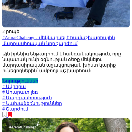
2 րոպե
#AraratChallenge․ մեկնարկել է համաշխարհային
մարդասիրական նոր շարժում
Այն իրենից ենթադրում է հանգանակություն, որը
նպատակ ունի օգնության ձեռք մեկնելու
մարդասիրական աջակցության խիստ կարիք
ունեցողներին՝ ամբողջ աշխարհում:
Նորություններ
# Ավրորա
# Արարատ լեռ
# Մարդասիրություն
# Նախաձեռնություններ
# Շարժում