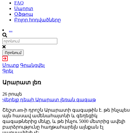
FAQ
Սպորտ
Օֆթոպ
Բոլոր հոդվածները
...
Որոնում
Մուտք
Գրանցվել
Գրել
Արարատ լեռ
26 րոպե
Վերելք դեպի Արարատ լեռան գագաթ
Շեշտ.am-ի դրոշն Արարատի գագաթին է. թե ինչպես
այն հասավ ամենահայտնի և գեղեցիկ
գագաթներից մեկը, և թե ինչու 5000 մետրից ավելի
բարձրությունը հաղթահարելն այնքան էլ
սարսափելի չէ: