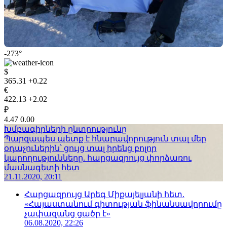
-273°
$
365.31
+0.22
€
422.13
+2.02
₽
4.47
0.00
Խմբագիրների ընտրությունը
Պարզապես պետք է հնարավորություն տալ մեր
օդաչուներին՝ ցույց տալ իրենց բոլոր
կարողությունները. հարցազրույց փորձառու
մասնագետի հետ
21.11.2020, 20:11
Հարցազրույց Արեգ Միքայելյանի հետ.
«Հայաստանում գիտության ֆինանսավորումը
չափազանց ցածր է»
06.08.2020, 22:26