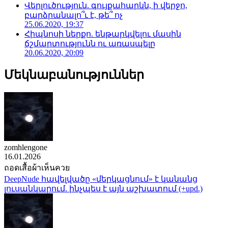
Վերլուծություն. գույքահարկն, ի վերջո,
բարձրանալո՞ւ է, թե՞ ոչ
25.06.2020, 19:37
Հիպնոսի ներքո. ենթարկվելու մասին
ճշմարտությունն ու առասպելը
20.06.2020, 20:09
Մեկնաբանություններ
zomhlengone
16.01.2026
ถอดเสื้อผ้าเห็นควย
DeepNude հավելվածը «մերկացնում» է կանանց
լուսանկարում. ինչպես է այն աշխատում (+upd.)