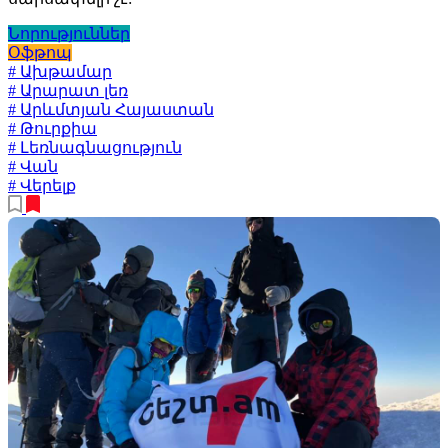
Նորություններ
Օֆթոպ
# Ախթամար
# Արարատ լեռ
# Արևմտյան Հայաստան
# Թուրքիա
# Լեռնագնացություն
# Վան
# Վերելք