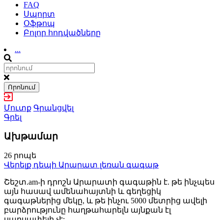
FAQ
Սպորտ
Օֆթոպ
Բոլոր հոդվածները
...
Որոնում
Մուտք
Գրանցվել
Գրել
Ախթամար
26 րոպե
Վերելք դեպի Արարատ լեռան գագաթ
Շեշտ.am-ի դրոշն Արարատի գագաթին է. թե ինչպես
այն հասավ ամենահայտնի և գեղեցիկ
գագաթներից մեկը, և թե ինչու 5000 մետրից ավելի
բարձրությունը հաղթահարելն այնքան էլ
սարսափելի չէ: