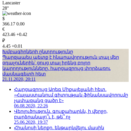
Lancaster
28°
$
366.17
0.00
€
423.46
+0.42
₽
4.45
+0.01
Խմբագիրների ընտրությունը
Պարզապես պետք է հնարավորություն տալ մեր
օդաչուներին՝ ցույց տալ իրենց բոլոր
կարողությունները. հարցազրույց փորձառու
մասնագետի հետ
21.11.2020, 20:11
Հարցազրույց Արեգ Միքայելյանի հետ.
«Հայաստանում գիտության ֆինանսավորումը
չափազանց ցածր է»
06.08.2020, 22:26
Վերլուծություն. գույքահարկն, ի վերջո,
բարձրանալո՞ւ է, թե՞ ոչ
25.06.2020, 19:37
Հիպնոսի ներքո. ենթարկվելու մասին