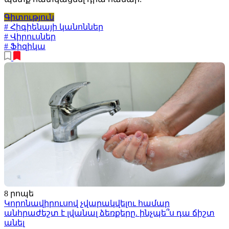
Գիտություն
# Հիգիենայի կանոններ
# Վիրուսներ
# Ֆիզիկա
8 րոպե
Կորոնավիրուսով չվարակվելու համար
անհրաժեշտ է լվանալ ձեռքերը. ինչպե՞ս դա ճիշտ
անել