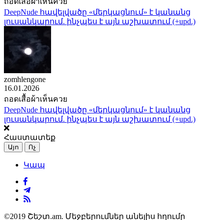
ถอดเสื้อผ้าเห็นควย
DeepNude հավելվածը «մերկացնում» է կանանց
լուսանկարում. ինչպես է այն աշխատում (+upd.)
zomhlengone
16.01.2026
ถอดเสื้อผ้าเห็นควย
DeepNude հավելվածը «մերկացնում» է կանանց
լուսանկարում. ինչպես է այն աշխատում (+upd.)
Հաստատեք
Այո
Ոչ
Կապ
©2019 Շեշտ.am. Մեջբերումներ անելիս հղումը