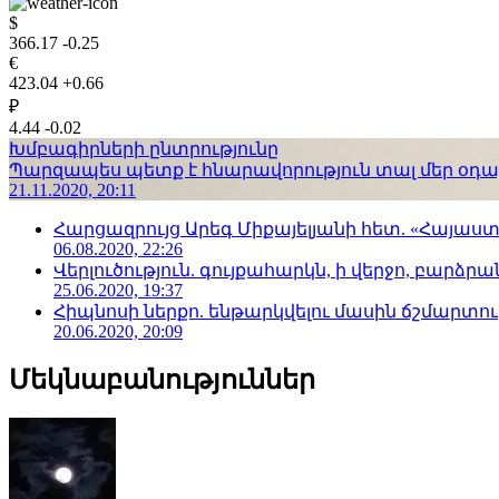
$
366.17
-0.25
€
423.04
+0.66
₽
4.44
-0.02
Խմբագիրների ընտրությունը
Պարզապես պետք է հնարավորություն տալ մեր օդաչո
21.11.2020, 20:11
Հարցազրույց Արեգ Միքայելյանի հետ. «Հայա
06.08.2020, 22:26
Վերլուծություն. գույքահարկն, ի վերջո, բարձրանա
25.06.2020, 19:37
Հիպնոսի ներքո. ենթարկվելու մասին ճշմարտու
20.06.2020, 20:09
Մեկնաբանություններ