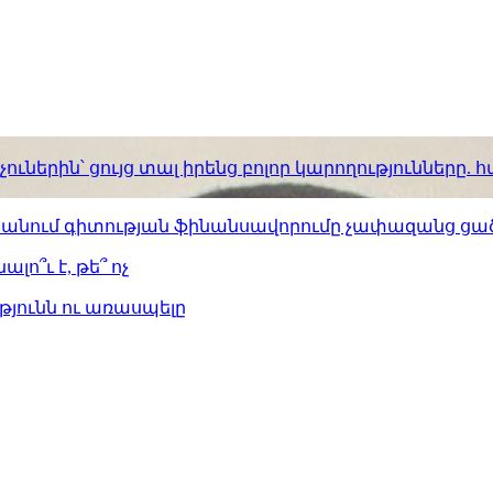
ւներին՝ ցույց տալ իրենց բոլոր կարողությունները
ստանում գիտության ֆինանսավորումը չափազանց ցած
լո՞ւ է, թե՞ ոչ
թյունն ու առասպելը