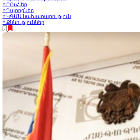
# ԲՈւՀ-եր
# Դպրոցներ
# ԿԳՄՍ նախարարություն
# Քննություններ