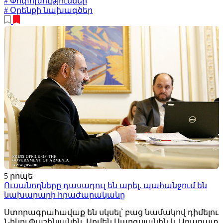
# Փոփոխություններ
# Օրենքի նախագծեր
5 րոպե
Ուսանողները դասադուլ են արել. պահանջում են
նախարարի հրաժարականը
Ստորագրահավաք են սկսել՝ բաց նամակով դիմելու
Նիկոլ Փաշինյանին, Արմեն Սարգսյանին և Արարատ