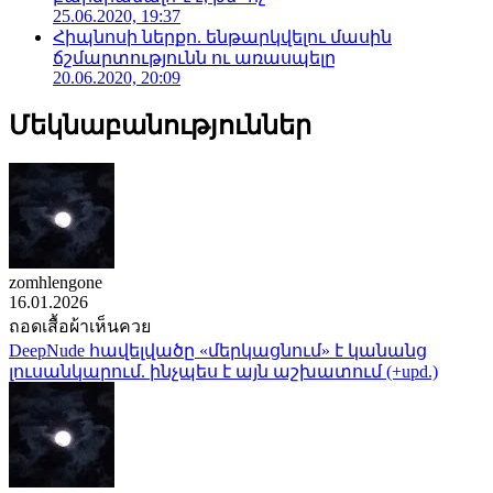
25.06.2020, 19:37
Հիպնոսի ներքո. ենթարկվելու մասին
ճշմարտությունն ու առասպելը
20.06.2020, 20:09
Մեկնաբանություններ
zomhlengone
16.01.2026
ถอดเสื้อผ้าเห็นควย
DeepNude հավելվածը «մերկացնում» է կանանց
լուսանկարում. ինչպես է այն աշխատում (+upd.)