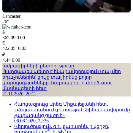
Lancaster
26°
$
365.09
0.00
€
422.05
-0.03
₽
4.44
0.00
Խմբագիրների ընտրությունը
Պարզապես պետք է հնարավորություն տալ մեր
օդաչուներին՝ ցույց տալ իրենց բոլոր
կարողությունները. հարցազրույց փորձառու
մասնագետի հետ
21.11.2020, 20:11
Հարցազրույց Արեգ Միքայելյանի հետ.
«Հայաստանում գիտության ֆինանսավորումը
չափազանց ցածր է»
06.08.2020, 22:26
Վերլուծություն. գույքահարկն, ի վերջո,
բարձրանալո՞ւ է, թե՞ ոչ