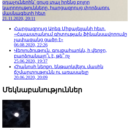
օդաչուներին՝ ցույց տալ իրենց բոլոր
կարողությունները. հարցազրույց փորձառու
մասնագետի հետ
21.11.2020, 20:11
Հարցազրույց Արեգ Միքայելյանի հետ.
«Հայաստանում գիտության ֆինանսավորումը
չափազանց ցածր է»
06.08.2020, 22:26
Վերլուծություն. գույքահարկն, ի վերջո,
բարձրանալո՞ւ է, թե՞ ոչ
25.06.2020, 19:37
Հիպնոսի ներքո. ենթարկվելու մասին
ճշմարտությունն ու առասպելը
20.06.2020, 20:09
Մեկնաբանություններ