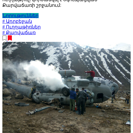
Քարվաճառի շրջանում:
Նորություններ
# Ադրբեջան
# Ուղղաթիռներ
# Քարվաճառ