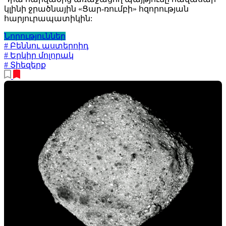
կլինի ջրածնային «Ցար-ռումբի» հզորության
հարյուրապատիկին:
Նորություններ
# Բեննու աստերոիդ
# Երկիր մոլորակ
# Տիեզերք