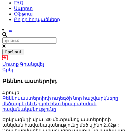
FAQ
Սպորտ
Օֆթոպ
Բոլոր հոդվածները
...
Որոնում
Մուտք
Գրանցվել
Գրել
Բեննու աստերոիդ
4 րոպե
Բեննու աստերոիդի ուղեգծի նոր հաշվարկները
մեծացրել են Երկրի հետ նրա բախման
հավանականությունը
Երկրագնդի վրա 500 մետրանոց աստերոիդի
անկման հավանականությունը մեծ կլինի 2182թ.:
Դրա հարվածից առաջացող պայթյունը հավասար