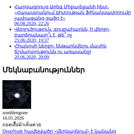
Հարցազրույց Արեգ Միքայելյանի հետ.
«Հայաստանում գիտության ֆինանսավորումը
չափազանց ցածր է»
06.08.2020, 22:26
Վերլուծություն. գույքահարկն, ի վերջո,
բարձրանալո՞ւ է, թե՞ ոչ
25.06.2020, 19:37
Հիպնոսի ներքո. ենթարկվելու մասին
ճշմարտությունն ու առասպելը
20.06.2020, 20:09
Մեկնաբանություններ
zomhlengone
16.01.2026
ถอดเสื้อผ้าเห็นควย
DeepNude հավելվածը «մերկացնում» է կանանց