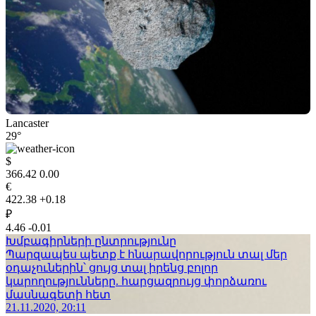
Lancaster
29°
$
366.42
0.00
€
422.38
+0.18
₽
4.46
-0.01
Խմբագիրների ընտրությունը
Պարզապես պետք է հնարավորություն տալ մեր
օդաչուներին՝ ցույց տալ իրենց բոլոր
կարողությունները. հարցազրույց փորձառու
մասնագետի հետ
21.11.2020, 20:11