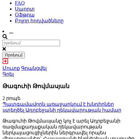
FAQ
Սպորտ
Օֆթոպ
Բոլոր հոդվածները
...
Որոնում
Մուտք
Գրանցվել
Գրել
Թագուհի Թովմասյան
2 րոպե
Պատգամավորն առաջարկում է խնդիրներ
ստեղծել Ադրբեջանի ղեկավարության համար
Թագուհի Թովմասյանը կոչ է արել Ադրբեջանի
ռազմաքաղաքական ղեկավարության
ներկայացուցիչներին ներգրավել որպես
մեղադրյալներ` Հայաստանի ինքնիշխան տարածք