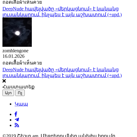
ถอดเสื้อผ้าเห็นควย
DeepNude հավելվածը «մերկացնում» է կանանց
լուսանկարում. ինչպես է այն աշխատում (+upd.)
zomhlengone
16.01.2026
ถอดเสื้อผ้าเห็นควย
DeepNude հավելվածը «մերկացնում» է կանանց
լուսանկարում. ինչպես է այն աշխատում (+upd.)
Հաստատեք
Այո
Ոչ
Կապ
©2019 Շեշտ.am. Մեջբերումներ անելիս հղումը