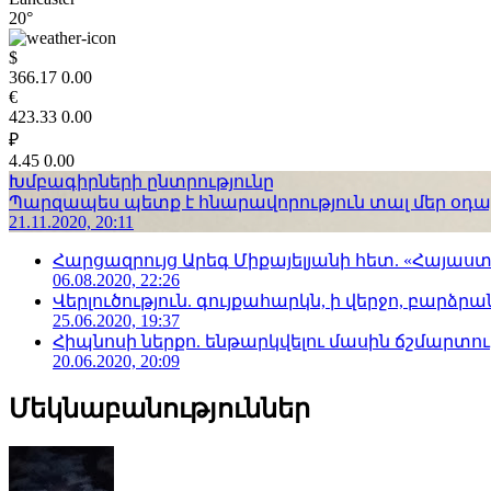
20°
$
366.17
0.00
€
423.33
0.00
₽
4.45
0.00
Խմբագիրների ընտրությունը
Պարզապես պետք է հնարավորություն տալ մեր օդաչո
21.11.2020, 20:11
Հարցազրույց Արեգ Միքայելյանի հետ. «Հայա
06.08.2020, 22:26
Վերլուծություն. գույքահարկն, ի վերջո, բարձրանա
25.06.2020, 19:37
Հիպնոսի ներքո. ենթարկվելու մասին ճշմարտու
20.06.2020, 20:09
Մեկնաբանություններ