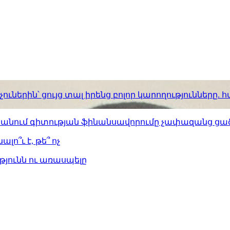
ւներին՝ ցույց տալ իրենց բոլոր կարողությունները
ստանում գիտության ֆինանսավորումը չափազանց ցած
լո՞ւ է, թե՞ ոչ
թյունն ու առասպելը