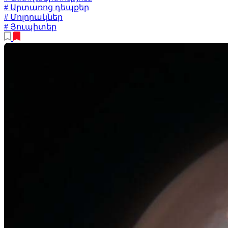
# Արտառոց դեպքեր
# Մոլորակներ
# Յուպիտեր