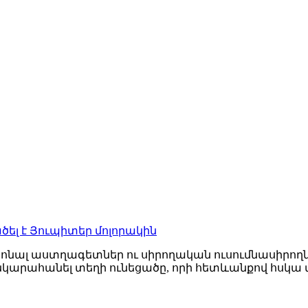
լ է Յուպիտեր մոլորակին
նալ աստղագետներ ու սիրողական ուսումնասիրողն
նկարահանել տեղի ունեցածը, որի հետևանքով հսկա մո