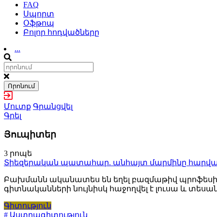
FAQ
Սպորտ
Օֆթոպ
Բոլոր հոդվածները
...
Որոնում
Մուտք
Գրանցվել
Գրել
Յուպիտեր
3 րոպե
Տիեզերական պատահար. անհայտ մարմինը հարվածե
Բախմանն ականատես են եղել բազմաթիվ պրոֆեսիո
գիտնականների նույնիսկ հաջողվել է լուսա և տեսա
Գիտություն
# Աստղագիտություն