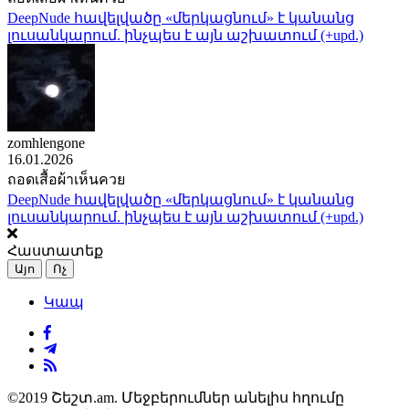
DeepNude հավելվածը «մերկացնում» է կանանց
լուսանկարում. ինչպես է այն աշխատում (+upd.)
zomhlengone
16.01.2026
ถอดเสื้อผ้าเห็นควย
DeepNude հավելվածը «մերկացնում» է կանանց
լուսանկարում. ինչպես է այն աշխատում (+upd.)
Հաստատեք
Այո
Ոչ
Կապ
©2019 Շեշտ.am. Մեջբերումներ անելիս հղումը