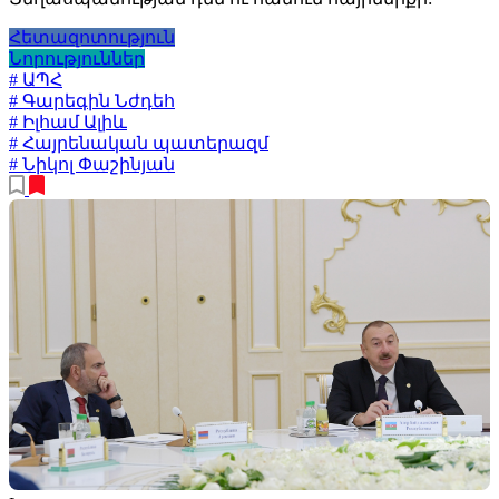
Հետազոտություն
Նորություններ
# ԱՊՀ
# Գարեգին Նժդեհ
# Իլհամ Ալիև
# Հայրենական պատերազմ
# Նիկոլ Փաշինյան