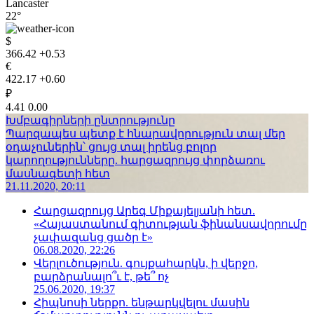
Lancaster
22°
$
366.42
+0.53
€
422.17
+0.60
₽
4.41
0.00
Խմբագիրների ընտրությունը
Պարզապես պետք է հնարավորություն տալ մեր
օդաչուներին՝ ցույց տալ իրենց բոլոր
կարողությունները. հարցազրույց փորձառու
մասնագետի հետ
21.11.2020, 20:11
Հարցազրույց Արեգ Միքայելյանի հետ.
«Հայաստանում գիտության ֆինանսավորումը
չափազանց ցածր է»
06.08.2020, 22:26
Վերլուծություն. գույքահարկն, ի վերջո,
բարձրանալո՞ւ է, թե՞ ոչ
25.06.2020, 19:37
Հիպնոսի ներքո. ենթարկվելու մասին