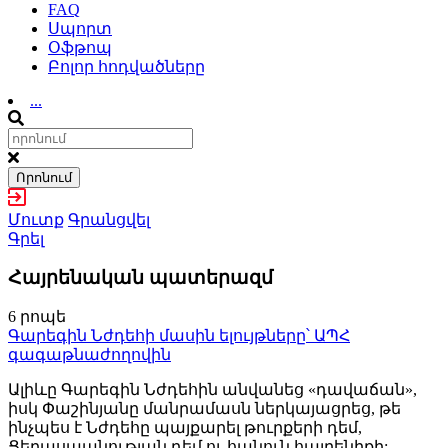
FAQ
Սպորտ
Օֆթոպ
Բոլոր հոդվածները
...
Որոնում
Մուտք
Գրանցվել
Գրել
Հայրենական պատերազմ
6 րոպե
Գարեգին Նժդեհի մասին ելույթները՝ ԱՊՀ
գագաթնաժողովին
Ալիևը Գարեգին Նժդեհին անվանեց «դավաճան»,
իսկ Փաշինյանը մանրամասն ներկայացրեց, թե
ինչպես է Նժդեհը պայքարել թուրքերի դեմ,
Ցեղասպանության դեմ ու հանուն հայրենիքի: