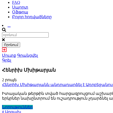
FAQ
Սպորտ
Օֆթոպ
Բոլոր հոդվածները
...
Որոնում
Մուտք
Գրանցվել
Գրել
Հենրիխ Մխիթարյան
2 րոպե
Հենրիխ Մխիթարյանն անդրադարձել է Ադրբեջանում
Իտալական թերթին տված հարցազրույցում աշխարհա
երկրներ նախընտրում են ուշադրություն չդարձնել
Նորություններ
# Արցախ