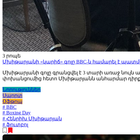
3 րոպե
Մխիթարյանի «կարիճ» գոլը BBC-ն համարել է պատ
Մխիթարյանի գոլը գրանցվել է 3 տարի առաջ նույն ա
փոխանցումից հետո Մխիթարյանն անհարմար դիրքից 
Նորություններ
Սպորտ
Օֆթոպ
# BBC
# Boxing Day
# Հենրիխ Մխիթարյան
# ֆուտբոլ