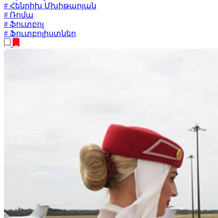
# Հենրիխ Մխիթարյան
# Ռոմա
# ֆուտբոլ
# Ֆուտբոլիստներ