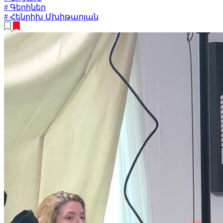
# Գերիներ
# Հենրիխ Մխիթարյան