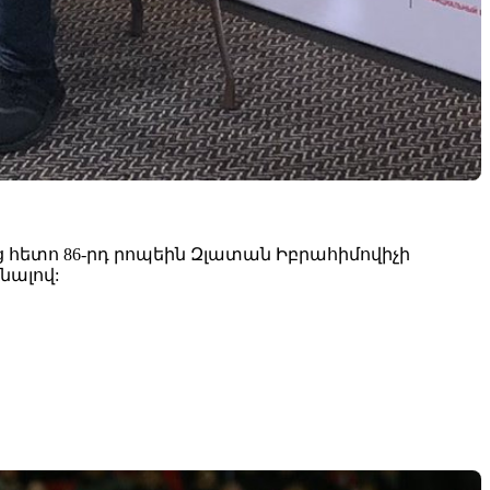
ւց հետո 86-րդ րոպեին Զլատան Իբրահիմովիչի
նալով: