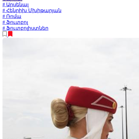
# Արսենալ
# Հենրիխ Մխիթարյան
# Ռոմա
# ֆուտբոլ
# Ֆուտբոլիստներ