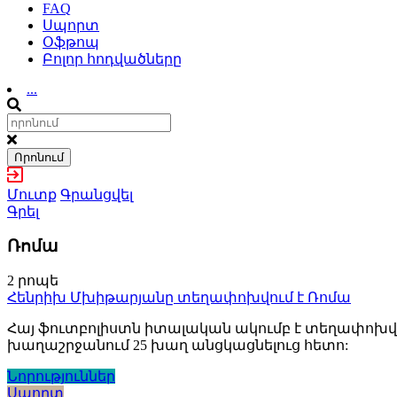
FAQ
Սպորտ
Օֆթոպ
Բոլոր հոդվածները
...
Որոնում
Մուտք
Գրանցվել
Գրել
Ռոմա
2 րոպե
Հենրիխ Մխիթարյանը տեղափոխվում է Ռոմա
Հայ ֆուտբոլիստն իտալական ակումբ է տեղափոխվե
խաղաշրջանում 25 խաղ անցկացնելուց հետո:
Նորություններ
Սպորտ