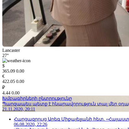
Lancaster
27°
$
365.09
0.00
€
422.05
0.00
₽
4.44
0.00
Խմբագիրների ընտրությունը
Պարզապես պետք է հնարավորություն տալ մեր օդաչո
21.11.2020, 20:11
Հարցազրույց Արեգ Միքայելյանի հետ. «Հայա
06.08.2020, 22:26