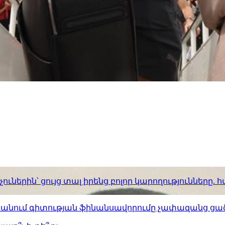
ւներին՝ ցույց տալ իրենց բոլոր կարողությունները
ստանում գիտության ֆինանսավորումը չափազանց ցած