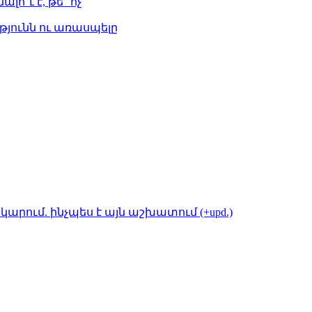
լո՞ւ է, թե՞ ոչ
թյունն ու առասպելը
կարում. ինչպես է այն աշխատում (+upd.)