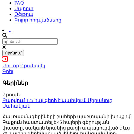
FAQ
Սպորտ
Օֆթոպ
Բոլոր հոդվածները
...
Որոնում
Մուտք
Գրանցվել
Գրել
Գերիներ
2 րոպե
Բաքվում 125 հայ գերի է պահվում. Սիրանուշ
Սահակյան
Հայ ռազմագերիների շահերի պաշտպանի խոսքով՝
Բաքուն հաստատել է 45 հայերի գերության
փաստը, սակայն նրանից բացի ապացուցված է ևս
80 հայերի գերեվարված լինելու հանգամանքը: