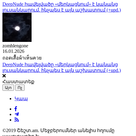
DeepNude հավելվածը «մերկացնում» է կանանց
լուսանկարում. ինչպես է այն աշխատում (+upd.)
zomhlengone
16.01.2026
ถอดเสื้อผ้าเห็นควย
DeepNude հավելվածը «մերկացնում» է կանանց
լուսանկարում. ինչպես է այն աշխատում (+upd.)
Հաստատեք
Այո
Ոչ
Կապ
©2019 Շեշտ.am. Մեջբերումներ անելիս հղումը