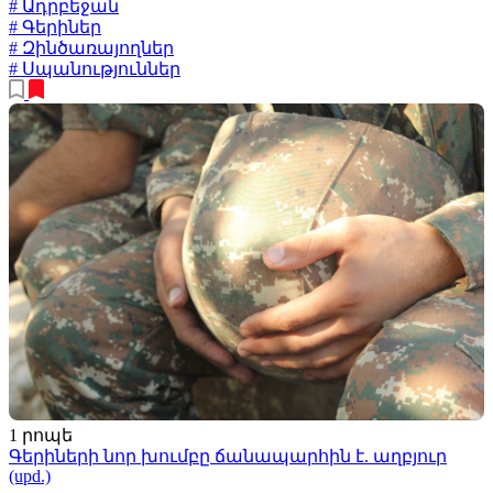
# Ադրբեջան
# Գերիներ
# Զինծառայողներ
# Սպանություններ
1 րոպե
Գերիների նոր խումբը ճանապարհին է. աղբյուր
(upd.)