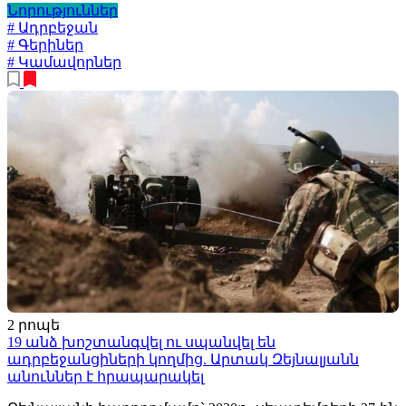
Նորություններ
# Ադրբեջան
# Գերիներ
# Կամավորներ
2 րոպե
19 անձ խոշտանգվել ու սպանվել են
ադրբեջանցիների կողմից. Արտակ Զեյնալյանն
անուններ է հրապարակել