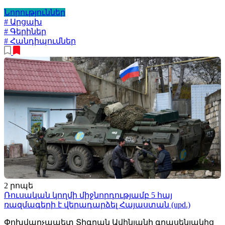
Նորություններ
# Արցախ
# Գերիներ
# Հանդիպումներ
2 րոպե
Ռուսական կողմի միջնորդությամբ 5 հայ
ռազմագերի է վերադարձել Հայաստան (upd.)
Փոխվարչապետ Տիգրան Ավինյանի գրասենյակից