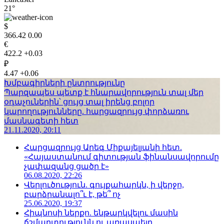
21°
$
366.42
0.00
€
422.2
+0.03
₽
4.47
+0.06
Խմբագիրների ընտրությունը
Պարզապես պետք է հնարավորություն տալ մեր
օդաչուներին՝ ցույց տալ իրենց բոլոր
կարողությունները. հարցազրույց փորձառու
մասնագետի հետ
21.11.2020, 20:11
Հարցազրույց Արեգ Միքայելյանի հետ.
«Հայաստանում գիտության ֆինանսավորումը
չափազանց ցածր է»
06.08.2020, 22:26
Վերլուծություն. գույքահարկն, ի վերջո,
բարձրանալո՞ւ է, թե՞ ոչ
25.06.2020, 19:37
Հիպնոսի ներքո. ենթարկվելու մասին
ճշմարտությունն ու առասպելը