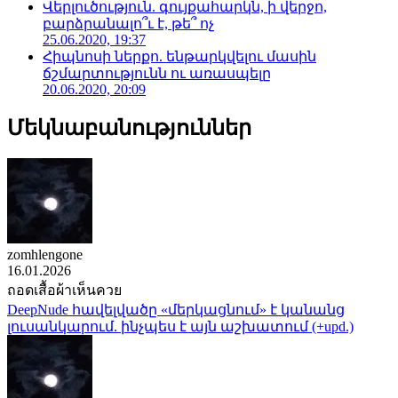
Վերլուծություն. գույքահարկն, ի վերջո,
բարձրանալո՞ւ է, թե՞ ոչ
25.06.2020, 19:37
Հիպնոսի ներքո. ենթարկվելու մասին
ճշմարտությունն ու առասպելը
20.06.2020, 20:09
Մեկնաբանություններ
zomhlengone
16.01.2026
ถอดเสื้อผ้าเห็นควย
DeepNude հավելվածը «մերկացնում» է կանանց
լուսանկարում. ինչպես է այն աշխատում (+upd.)