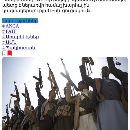
պետք է ներառվի համաշխարհային
կազմակերպության «սև ցուցակում»:
Նորություններ
# ANCA
# FATF
# Ահաբեկիչներ
# ԱՄՆ
# Պակիստան