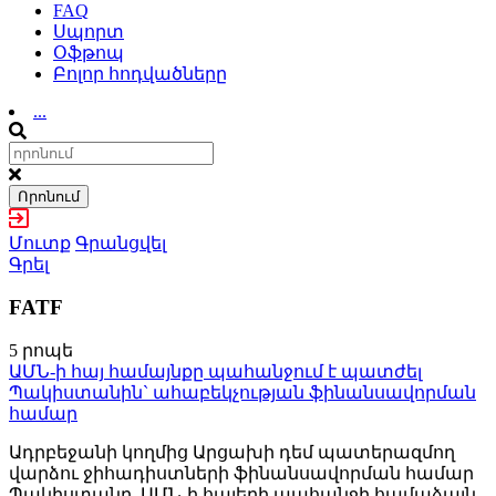
FAQ
Սպորտ
Օֆթոպ
Բոլոր հոդվածները
...
Որոնում
Մուտք
Գրանցվել
Գրել
FATF
5 րոպե
ԱՄՆ-ի հայ համայնքը պահանջում է պատժել
Պակիստանին` ահաբեկչության ֆինանսավորման
համար
Ադրբեջանի կողմից Արցախի դեմ պատերազմող
վարձու ջիհադիստների ֆինանսավորման համար
Պակիստանը, ԱՄՆ-ի հայերի պահանջի համաձայն,