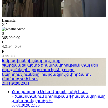
Lancaster
21°
$
365.09
0.00
€
421.94
-0.07
₽
4.44
0.00
Խմբագիրների ընտրությունը
Պարզապես պետք է հնարավորություն տալ մեր
օդաչուներին՝ ցույց տալ իրենց բոլոր
կարողությունները. հարցազրույց փորձառու
մասնագետի հետ
21.11.2020, 20:11
Հարցազրույց Արեգ Միքայելյանի հետ.
«Հայաստանում գիտության ֆինանսավորումը
չափազանց ցածր է»
06.08.2020, 22:26