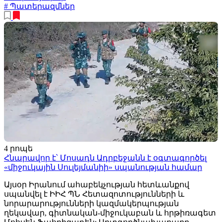
# Պատերազմներ
4 րոպե
Հնարավոր է՝ Մոսադն Ադրբեջանն է օգտագործել
«միջուկային Սուլեյմանիի» սպանության համար
Այսօր Իրանում ահաբեկչության հետևանքով
սպանվել է ԻԻՀ ՊՆ Հետազոտությունների և
նորարարությունների կազմակերպության
ղեկավար, գիտնական-միջուկաբան և հրթիռագետ