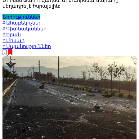
Մոհսեն Ֆահրիզադեն: Արտգործնախարարը
մեղադրել է Իսրայելին:
Նորություններ
# Ահաբեկիչներ
# Գիտնականներ
# Իրան
# Մոսադ
# Սպանություններ