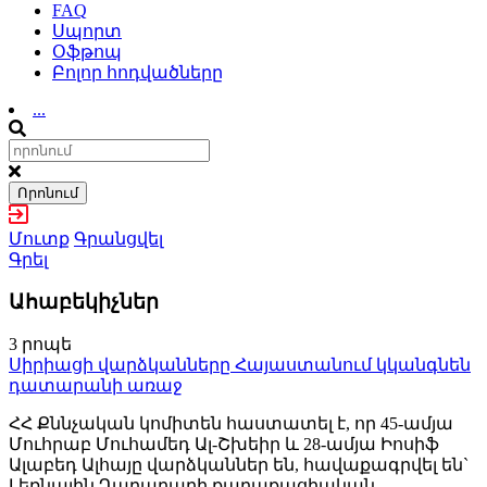
FAQ
Սպորտ
Օֆթոպ
Բոլոր հոդվածները
...
Որոնում
Մուտք
Գրանցվել
Գրել
Ահաբեկիչներ
3 րոպե
Սիրիացի վարձկանները Հայաստանում կկանգնեն
դատարանի առաջ
ՀՀ Քննչական կոմիտեն հաստատել է, որ 45-ամյա
Մուհրաբ Մուհամեդ Ալ-Շխեիր և 28-ամյա Իոսիֆ
Ալաբեդ Ալհայը վարձկաններ են, հավաքագրվել են`
Լեռնային Ղարաբաղի քաղաքացիական