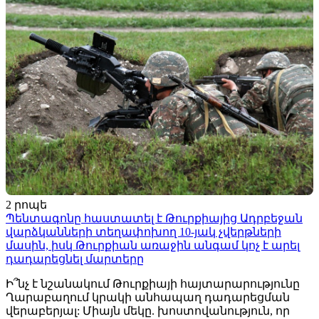
2 րոպե
Պենտագոնը հաստատել է Թուրքիայից Ադրբեջան
վարձկանների տեղափոխող 10-յակ չվերթների
մասին, իսկ Թուրքիան առաջին անգամ կոչ է արել
դադարեցնել մարտերը
Ի՞նչ է նշանակում Թուրքիայի հայտարարությունը
Ղարաբաղում կրակի անհապաղ դադարեցման
վերաբերյալ: Միայն մեկը. խոստովանություն, որ