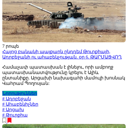
7 րոպե
Հայոց բանակի պայքարն ընդդեմ Թուրքիայի,
Ադրբեջանի ու ահաբեկչության. օր 6. ԹԱՐՄԱՑՎՈՂ
Համաչափ պատասխան է լինելու, որի ամբողջ
պատասխանատվությունը կրելու է Ալիև
ընտանիքը. Արցախի նախագահի մամուլի խոսնակ
Վահրամ Պողոսյան:
Նորություններ
# Ադրբեջան
# Ահաբեկիչներ
# Արցախ
# Թուրքիա