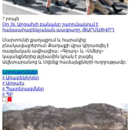
7 րոպե
Օր 36. Արցախի բանակը շարունակում է
հակաահաբեկչական պայքարը. ԹԱՐՄԱՑՎՈՂ
Մարտունի քաղաքում և հարակից
բնակավայրերում։ Քաղաքի վրա կիրառվել է
ռազմական ավիացիա։ «Գրադ» և «Սմերչ»
կայանքներից թշնամին կրակ է բացել
Ավետարանոց և Սզնեք համայնքների ուղղությամբ։
Նորություններ
# Ահաբեկիչներ
# Արցախ
# Պատերազմներ
# ՊԲ