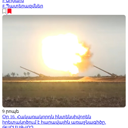
# Արցախ
# Պատերազմներ
9 րոպե
Օր 16. Հակառակորդն ինտենսիվորեն
հրետակոծում է հարավային առաջնագիծը.
ԹԱՐՄԱՑՎՈՂ