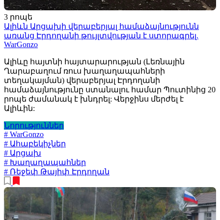
3 րոպե
Ալիևն Արցախի վերաբերյալ համաձայնությունն
առանց Էրդողանի թույլտվության է ստորագրել.
WarGonzo
Ալիևը հայտնի հայտարարության (Լեռնային
Ղարաբաղում ռուս խաղաղապահների
տեղակայման) վերաբերյալ Էրդողանի
համաձայնությունը ստանալու համար Պուտինից 20
րոպե ժամանակ է խնդրել: Վերջինս մերժել է
Ալիևին:
Նորություններ
# WarGonzo
# Ահաբեկիչներ
# Արցախ
# Խաղաղապահներ
# Ռեջեփ Թայիփ Էրդողան