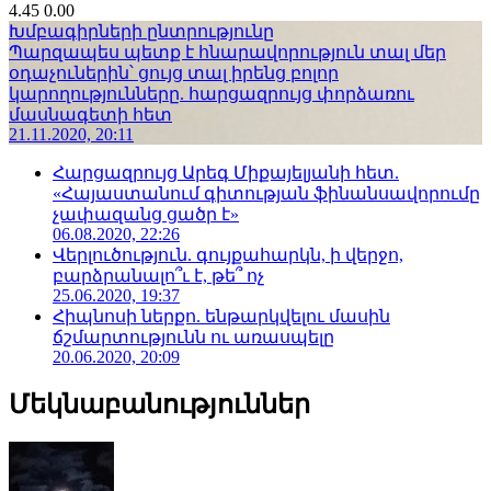
4.45
0.00
Խմբագիրների ընտրությունը
Պարզապես պետք է հնարավորություն տալ մեր
օդաչուներին՝ ցույց տալ իրենց բոլոր
կարողությունները. հարցազրույց փորձառու
մասնագետի հետ
21.11.2020, 20:11
Հարցազրույց Արեգ Միքայելյանի հետ.
«Հայաստանում գիտության ֆինանսավորումը
չափազանց ցածր է»
06.08.2020, 22:26
Վերլուծություն. գույքահարկն, ի վերջո,
բարձրանալո՞ւ է, թե՞ ոչ
25.06.2020, 19:37
Հիպնոսի ներքո. ենթարկվելու մասին
ճշմարտությունն ու առասպելը
20.06.2020, 20:09
Մեկնաբանություններ