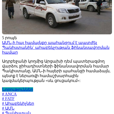
5 րոպե
ԱՄՆ-ի հայ համայնքը պահանջում է պատժել
Պակիստանին` ահաբեկչության ֆինանսավորման
համար
Ադրբեջանի կողմից Արցախի դեմ պատերազմող
վարձու ջիհադիստների ֆինանսավորման համար
Պակիստանը, ԱՄՆ-ի հայերի պահանջի համաձայն,
պետք է ներառվի համաշխարհային
կազմակերպության «սև ցուցակում»:
Նորություններ
# ANCA
# FATF
# Ահաբեկիչներ
# ԱՄՆ
# Պակիստան