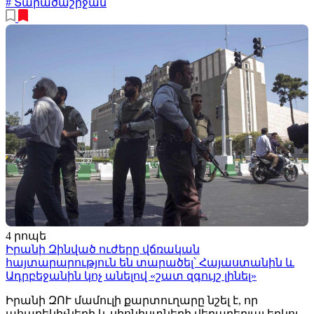
# Տարածաշրջան
4 րոպե
Իրանի Զինված ուժերը վճռական
հայտարարություն են տարածել՝ Հայաստանին և
Ադրբեջանին կոչ անելով «շատ զգույշ լինել»
Իրանի ԶՈՒ մամուլի քարտուղարը նշել է, որ
ահաբեկիչների և սիոնիստների վերաբերյալ երկու