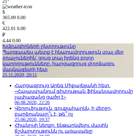
21°
$
365.09
0.00
€
422.01
0.00
₽
4.44
0.00
Խմբագիրների ընտրությունը
Պարզապես պետք է հնարավորություն տալ մեր
օդաչուներին՝ ցույց տալ իրենց բոլոր
կարողությունները. հարցազրույց փորձառու
մասնագետի հետ
21.11.2020, 20:11
Հարցազրույց Արեգ Միքայելյանի հետ.
«Հայաստանում գիտության ֆինանսավորումը
չափազանց ցածր է»
06.08.2020, 22:26
Վերլուծություն. գույքահարկն, ի վերջո,
բարձրանալո՞ւ է, թե՞ ոչ
25.06.2020, 19:37
Հիպնոսի ներքո. ենթարկվելու մասին
ճշմարտությունն ու առասպելը