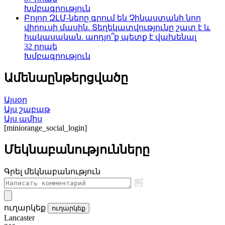
Խմբագրություն
Բոլոր ԶԼՄ-ները գրում են Չինաստանի նոր
վիրուսի մասին. Տեղեկատվությունը շատ է և
հակասական. արդյո՞ք պետք է վախենալ
32 րոպե
Խմբագրություն
Ամենաընթերցվածը
Այսօր
Այս շաբաթ
Այս ամիս
[miniorange_social_login]
Մեկնաբանությունները
Գրել մեկնաբանություն
ուղարկեք
ուղարկեք
Lancaster