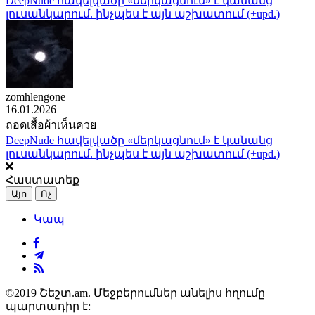
DeepNude հավելվածը «մերկացնում» է կանանց
լուսանկարում. ինչպես է այն աշխատում (+upd.)
zomhlengone
16.01.2026
ถอดเสื้อผ้าเห็นควย
DeepNude հավելվածը «մերկացնում» է կանանց
լուսանկարում. ինչպես է այն աշխատում (+upd.)
Հաստատեք
Այո
Ոչ
Կապ
©2019 Շեշտ.am. Մեջբերումներ անելիս հղումը
պարտադիր է: